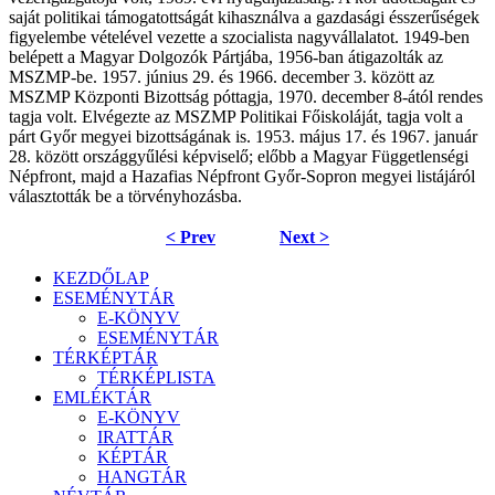
saját politikai támogatottságát kihasználva a gazdasági ésszerűségek
figyelembe vételével vezette a szocialista nagyvállalatot. 1949-ben
belépett a Magyar Dolgozók Pártjába, 1956-ban átigazolták az
MSZMP-be. 1957. június 29. és 1966. december 3. között az
MSZMP Központi Bizottság póttagja, 1970. december 8-ától rendes
tagja volt. Elvégezte az MSZMP Politikai Főiskoláját, tagja volt a
párt Győr megyei bizottságának is. 1953. május 17. és 1967. január
28. között országgyűlési képviselő; előbb a Magyar Függetlenségi
Népfront, majd a Hazafias Népfront Győr-Sopron megyei listájáról
választották be a törvényhozásba.
< Prev
Next >
KEZDŐLAP
ESEMÉNYTÁR
E-KÖNYV
ESEMÉNYTÁR
TÉRKÉPTÁR
TÉRKÉPLISTA
EMLÉKTÁR
E-KÖNYV
IRATTÁR
KÉPTÁR
HANGTÁR