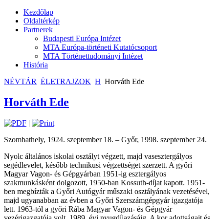
Kezdőlap
Oldaltérkép
Partnerek
Budapesti Európa Intézet
MTA Európa-történeti Kutatócsoport
MTA Történettudományi Intézet
História
NÉVTÁR
ÉLETRAJZOK
H
Horváth Ede
Horváth Ede
|
Szombathely, 1924. szeptember 18. – Győr, 1998. szeptember 24.
Nyolc általános iskolai osztályt végzett, majd vasesztergályos
segédlevelet, később technikusi végzettséget szerzett. A győri
Magyar Vagon- és Gépgyárban 1951-ig esztergályos
szakmunkásként dolgozott, 1950-ban Kossuth-díjat kapott. 1951-
ben megbízták a Győri Autógyár műszaki osztályának vezetésével,
majd ugyanabban az évben a Győri Szerszámgépgyár igazgatója
lett. 1963-tól a győri Rába Magyar Vagon- és Gépgyár
vezérigazgatója volt, 1989. évi nyugdíjazásáig. A kor adottságait és