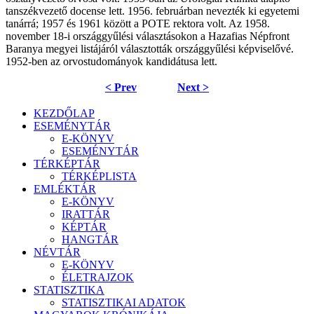
tanszékvezető docense lett. 1956. februárban nevezték ki egyetemi
tanárrá; 1957 és 1961 között a POTE rektora volt. Az 1958.
november 18-i országgyűlési választásokon a Hazafias Népfront
Baranya megyei listájáról választották országgyűlési képviselővé.
1952-ben az orvostudományok kandidátusa lett.
< Prev
Next >
KEZDŐLAP
ESEMÉNYTÁR
E-KÖNYV
ESEMÉNYTÁR
TÉRKÉPTÁR
TÉRKÉPLISTA
EMLÉKTÁR
E-KÖNYV
IRATTÁR
KÉPTÁR
HANGTÁR
NÉVTÁR
E-KÖNYV
ÉLETRAJZOK
STATISZTIKA
STATISZTIKAI ADATOK