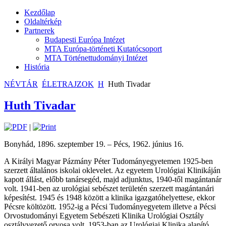
Kezdőlap
Oldaltérkép
Partnerek
Budapesti Európa Intézet
MTA Európa-történeti Kutatócsoport
MTA Történettudományi Intézet
História
NÉVTÁR
ÉLETRAJZOK
H
Huth Tivadar
Huth Tivadar
|
Bonyhád, 1896. szeptember 19. – Pécs, 1962. június 16.
A Királyi Magyar Pázmány Péter Tudományegyetemen 1925-ben
szerzett általános iskolai oklevelet. Az egyetem Urológiai Klinikáján
kapott állást, előbb tanársegéd, majd adjunktus, 1940-től magántanár
volt. 1941-ben az urológiai sebészet területén szerzett magántanári
képesítést. 1945 és 1948 között a klinika igazgatóhelyettese, ekkor
Pécsre költözött. 1952-ig a Pécsi Tudományegyetem illetve a Pécsi
Orvostudományi Egyetem Sebészeti Klinika Urológiai Osztály
osztályvezető orvosa volt. 1953-ban az Urológiai Klinika alapító