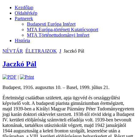
Kezdőlap
Oldaltérkép
Partnerek
Budapesti Európa Intézet
MTA Európa-történeti Kutatócsoport
MTA Történettudományi Intézet
História
NÉVTÁR
ÉLETRAJZOK
J
Jaczkó Pál
Jaczkó Pál
|
Budapest, 1916. augusztus 10. – Basel, 1999. július 21.
Értelmiségi családban született, apja ügyvéd és országgyűlési
képviselő volt. A budapesti piarista gimnáziumban érettségizett,
majd 1939-ben a Királyi Magyar Pázmány Péter Tudományegyetem
jogi karán doktori oklevelet szerzett. 1938-tól rövid ideig a Budapest
IV. kerületi elöljáróság számviteli előadója volt. 1939-ben bevonult
katonának, tartalékos utásziskolát végzett, majd 1942 januárjától
1944 augusztusáig a keleti fronton szolgált, leszerelése után a
fővárosban, a VIII. kerületi elöljáróságon helyezkedett el. Részt vett