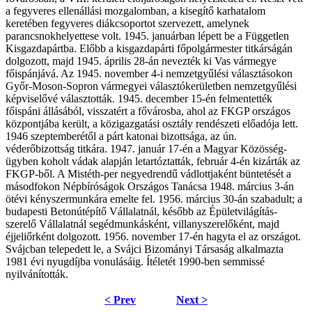
a fegyveres ellenállási mozgalomban, a kisegítő karhatalom
keretében fegyveres diákcsoportot szervezett, amelynek
parancsnokhelyettese volt. 1945. januárban lépett be a Független
Kisgazdapártba. Előbb a kisgazdapárti főpolgármester titkárságán
dolgozott, majd 1945. április 28-án nevezték ki Vas vármegye
főispánjává. Az 1945. november 4-i nemzetgyűlési választásokon
Győr-Moson-Sopron vármegyei választókerületben nemzetgyűlési
képviselővé választották. 1945. december 15-én felmentették
főispáni állásából, visszatért a fővárosba, ahol az FKGP országos
központjába került, a közigazgatási osztály rendészeti előadója lett.
1946 szeptemberétől a párt katonai bizottsága, az ún.
véderőbizottság titkára. 1947. január 17-én a Magyar Közösség-
ügyben koholt vádak alapján letartóztatták, február 4-én kizárták az
FKGP-ből. A Mistéth-per negyedrendű vádlottjaként büntetését a
másodfokon Népbíróságok Országos Tanácsa 1948. március 3-án
ötévi kényszermunkára emelte fel. 1956. március 30-án szabadult; a
budapesti Betonútépítő Vállalatnál, később az Épületvilágítás-
szerelő Vállalatnál segédmunkásként, villanyszerelőként, majd
éjjeliőrként dolgozott. 1956. november 17-én hagyta el az országot.
Svájcban telepedett le, a Svájci Bizományi Társaság alkalmazta
1981 évi nyugdíjba vonulásáig. Ítéletét 1990-ben semmissé
nyilvánították.
< Prev
Next >