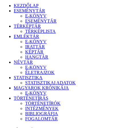
KEZDŐLAP
ESEMÉNYTÁR
E-KÖNYV
ESEMÉNYTÁR
TÉRKÉPTÁR
TÉRKÉPLISTA
EMLÉKTÁR
E-KÖNYV
IRATTÁR
KÉPTÁR
HANGTÁR
NÉVTÁR
E-KÖNYV
ÉLETRAJZOK
STATISZTIKA
STATISZTIKAI ADATOK
MAGYAROK KRÓNIKÁJA
E-KÖNYV
TÖRTÉNETÍRÁS
TÖRTÉNETÍRÓK
INTÉZMÉNYEK
BIBLIOGRÁFIA
FOGALOMTÁR