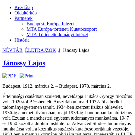
Kezdőlap
Oldaltérkép
Partnerek
Budapesti Európa Intézet
MTA Európa-történeti Kutatócsoport
MTA Történettudományi Intézet
História
NÉVTÁR
ÉLETRAJZOK
J
Jánossy Lajos
Jánossy Lajos
|
Budapest, 1912. március 2. – Budapest, 1978. március 2.
Értelmiségi családban született, nevelőapja Lukács György filozófus
volt. 1920-től Bécsben élt, Ausztriában, majd 1932-től a berlini
tudományegyetemen tanult, 1934-ben szerzett fizikus oklevelet,
1936-ig a német fővárosban, majd 1939-ig Londonban kutatófizikus
volt. Ezután a manchesteri egyetem tudományos munkatársa, 1947
és 1950 között a dublini Institute for Advanced Studies tudományos
munkatársa volt, a kozmikus sugárzás kutatócsoportjának vezetője.
1950-ben a magyar kormány hívására tért haza, kinevezték az ELTE