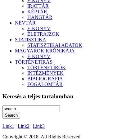
E-KÖNYV
IRATTÁR
KÉPTÁR
HANGTÁR
NÉVTÁR
E-KÖNYV
ÉLETRAJZOK
STATISZTIKA
STATISZTIKAI ADATOK
MAGYAROK KRÓNIKÁJA
E-KÖNYV
TÖRTÉNETÍRÁS
TÖRTÉNETÍRÓK
INTÉZMÉNYEK
BIBLIOGRÁFIA
FOGALOMTÁR
Keresés a teljes tartalomban
Link1
|
Link2
|
Link3
Copyright © 2018. All Rights Reserved.