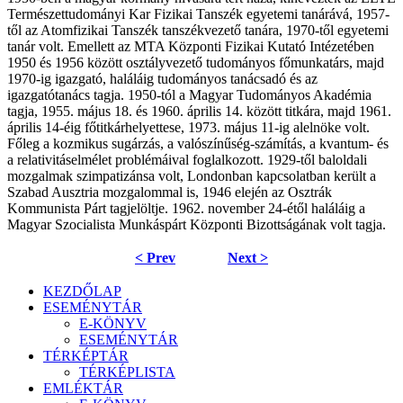
Természettudományi Kar Fizikai Tanszék egyetemi tanárává, 1957-
től az Atomfizikai Tanszék tanszékvezető tanára, 1970-től egyetemi
tanár volt. Emellett az MTA Központi Fizikai Kutató Intézetében
1950 és 1956 között osztályvezető tudományos főmunkatárs, majd
1970-ig igazgató, haláláig tudományos tanácsadó és az
igazgatótanács tagja. 1950-tól a Magyar Tudományos Akadémia
tagja, 1955. május 18. és 1960. április 14. között titkára, majd 1961.
április 14-éig főtitkárhelyettese, 1973. május 11-ig alelnöke volt.
Főleg a kozmikus sugárzás, a valószínűség-számítás, a kvantum- és
a relativitáselmélet problémáival foglalkozott. 1929-től baloldali
mozgalmak szimpatizánsa volt, Londonban kapcsolatban került a
Szabad Ausztria mozgalommal is, 1946 elején az Osztrák
Kommunista Párt tagjelöltje. 1962. november 24-étől haláláig a
Magyar Szocialista Munkáspárt Központi Bizottságának volt tagja.
< Prev
Next >
KEZDŐLAP
ESEMÉNYTÁR
E-KÖNYV
ESEMÉNYTÁR
TÉRKÉPTÁR
TÉRKÉPLISTA
EMLÉKTÁR