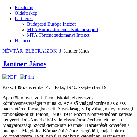
Kezdőlap
Oldaltérkép
Partnerek
Budapesti Európa Intézet
MTA Európa-történeti Kutatócsoport
MTA Történettudományi Intézet
História
NÉVTÁR
ÉLETRAJZOK
J
Jantner János
Jantner János
|
Paks, 1896. december 4. – Paks, 1946. szeptember 19.
Apja földműves volt. Elemi iskoláit elvégezve a
kőművesmesterséget tanulta ki. Az első világháborúban az olasz
hadszíntéren fogságba esett. A gazdasági világválság magyarországi
tombolásakor külföldön, 1930–1934 között Montevideóban kereste
kenyerét. Dél-Amerikából való visszatérése évében lett tagja a
Magyarországi Szociáldemokrata Pártnak. Hazatérését követően a
budapesti Magdolna Kórház építéséhez szegődött, majd Paksra
költözött vissza. 1940-ben újra behívták katonának, részt vett az