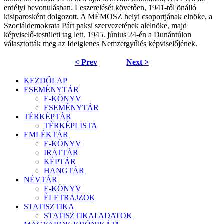
erdélyi bevonulásban. Leszerelését követően, 1941-től önálló
kisiparosként dolgozott. A MÉMOSZ helyi csoportjának elnöke, a
Szociáldemokrata Párt paksi szervezetének alelnöke, majd
képviselő-testületi tag lett. 1945. június 24-én a Dunántúlon
választották meg az Ideiglenes Nemzetgyűlés képviselőjének.
< Prev
Next >
KEZDŐLAP
ESEMÉNYTÁR
E-KÖNYV
ESEMÉNYTÁR
TÉRKÉPTÁR
TÉRKÉPLISTA
EMLÉKTÁR
E-KÖNYV
IRATTÁR
KÉPTÁR
HANGTÁR
NÉVTÁR
E-KÖNYV
ÉLETRAJZOK
STATISZTIKA
STATISZTIKAI ADATOK