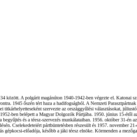
34 között. A polgárit magánúton 1940-1942-ben végezte el. Katonai szolgá
frontra. 1945 őszén tért haza a hadifogságból. A Nemzeti Parasztpártna
ei titkárhelyetteseként szervezte az országgyűlési választásokat, július
1952-ben belépett a Magyar Dolgozók Pártjába. 1950. június 15-étől a
 a begyűjtés és a téesz-szervezés munkálataiban. 1956. október 31-én az
lésén. Cselekedeteiért pártbüntetésben részesült és 1957. november 21-én
más gépkocsi-előadója, később a jáki téesz elnöke. Körmenden a mezőga