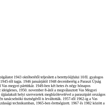
latot 1943 októberétől teljesített a berettyóújfalui 10/II. gyalogos
k 1945-től tagja. 1946 januárjától 1948 decemberéig a Paraszt Újság
tól Vas megyei párttitkár. 1949-ben két hetes és négy hónapos
z ideiglenes, 1950. november 8-ától a megválasztott Vas Megyei
 újjáalakult helyi szervezetek megbízólevelével a parasztpárt országos
 tanácselnöki tisztségéről is leváltották. 1957-től 1962-ig a Vas
zdasági technikumban, 1965-ben érettségizett. 1967 és 1982 között a