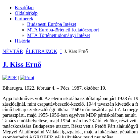
Kezdőlap
Oldaltérkép
Partnerek
Budapesti Európa Intézet
MTA Európa-történeti Kutatócsoport
MTA Történettudományi Intézet
História
NÉVTÁR
ÉLETRAJZOK
J
J. Kiss Ernő
J. Kiss Ernő
|
Biharugra, 1922. február 4. – Pécs, 1987. október 19.
Apja földműves volt. Az elemi iskolába szülőfalujában járt 1928 és 19
zászlóaljnál, mint csapattávbeszélő-kezelő. 1944 tavaszán kivették a 
című hetilap szerkesztőségi titkára. 1949 márciusától a párt Zala megy
parasztpárti, majd 1955-1956-ban egyéves MDP pártiskolában tanult. 
Tanács elnökhelyettese, majd 1954. március 23-ától elnöke, részt vett
tanácskozására Budapestre utazott. Részt vett a Petőfi Párt alakulógyű
Megyei Állatforgalmi Vállalat igazgatója, majd a lukácsházi gépállo
szombathelyi AGROBER-nél kalkulátor, majd nyugdíjas.