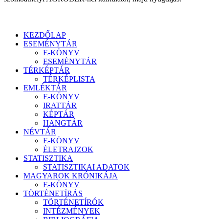
KEZDŐLAP
ESEMÉNYTÁR
E-KÖNYV
ESEMÉNYTÁR
TÉRKÉPTÁR
TÉRKÉPLISTA
EMLÉKTÁR
E-KÖNYV
IRATTÁR
KÉPTÁR
HANGTÁR
NÉVTÁR
E-KÖNYV
ÉLETRAJZOK
STATISZTIKA
STATISZTIKAI ADATOK
MAGYAROK KRÓNIKÁJA
E-KÖNYV
TÖRTÉNETÍRÁS
TÖRTÉNETÍRÓK
INTÉZMÉNYEK