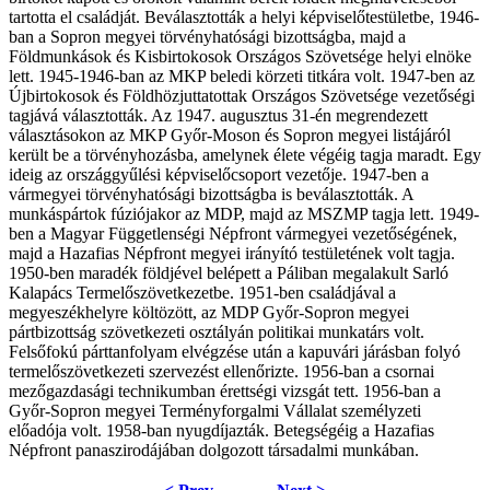
tartotta el családját. Beválasztották a helyi képviselőtestületbe, 1946-
ban a Sopron megyei törvényhatósági bizottságba, majd a
Földmunkások és Kisbirtokosok Országos Szövetsége helyi elnöke
lett. 1945-1946-ban az MKP beledi körzeti titkára volt. 1947-ben az
Újbirtokosok és Földhözjuttatottak Országos Szövetsége vezetőségi
tagjává választották. Az 1947. augusztus 31-én megrendezett
választásokon az MKP Győr-Moson és Sopron megyei listájáról
került be a törvényhozásba, amelynek élete végéig tagja maradt. Egy
ideig az országgyűlési képviselőcsoport vezetője. 1947-ben a
vármegyei törvényhatósági bizottságba is beválasztották. A
munkáspártok fúziójakor az MDP, majd az MSZMP tagja lett. 1949-
ben a Magyar Függetlenségi Népfront vármegyei vezetőségének,
majd a Hazafias Népfront megyei irányító testületének volt tagja.
1950-ben maradék földjével belépett a Páliban megalakult Sarló
Kalapács Termelőszövetkezetbe. 1951-ben családjával a
megyeszékhelyre költözött, az MDP Győr-Sopron megyei
pártbizottság szövetkezeti osztályán politikai munkatárs volt.
Felsőfokú párttanfolyam elvégzése után a kapuvári járásban folyó
termelőszövetkezeti szervezést ellenőrizte. 1956-ban a csornai
mezőgazdasági technikumban érettségi vizsgát tett. 1956-ban a
Győr-Sopron megyei Terményforgalmi Vállalat személyzeti
előadója volt. 1958-ban nyugdíjazták. Betegségéig a Hazafias
Népfront panaszirodájában dolgozott társadalmi munkában.