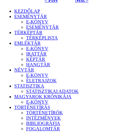
< Prev
Next >
KEZDŐLAP
ESEMÉNYTÁR
E-KÖNYV
ESEMÉNYTÁR
TÉRKÉPTÁR
TÉRKÉPLISTA
EMLÉKTÁR
E-KÖNYV
IRATTÁR
KÉPTÁR
HANGTÁR
NÉVTÁR
E-KÖNYV
ÉLETRAJZOK
STATISZTIKA
STATISZTIKAI ADATOK
MAGYAROK KRÓNIKÁJA
E-KÖNYV
TÖRTÉNETÍRÁS
TÖRTÉNETÍRÓK
INTÉZMÉNYEK
BIBLIOGRÁFIA
FOGALOMTÁR