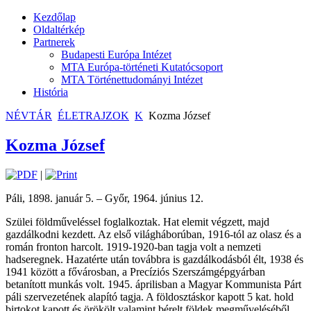
Kezdőlap
Oldaltérkép
Partnerek
Budapesti Európa Intézet
MTA Európa-történeti Kutatócsoport
MTA Történettudományi Intézet
História
NÉVTÁR
ÉLETRAJZOK
K
Kozma József
Kozma József
|
Páli, 1898. január 5. – Győr, 1964. június 12.
Szülei földműveléssel foglalkoztak. Hat elemit végzett, majd
gazdálkodni kezdett. Az első világháborúban, 1916-tól az olasz és a
román fronton harcolt. 1919-1920-ban tagja volt a nemzeti
hadseregnek. Hazatérte után továbbra is gazdálkodásból élt, 1938 és
1941 között a fővárosban, a Precíziós Szerszámgépgyárban
betanított munkás volt. 1945. áprilisban a Magyar Kommunista Párt
páli szervezetének alapító tagja. A földosztáskor kapott 5 kat. hold
birtokot kapott és örökölt valamint bérelt földek megműveléséből