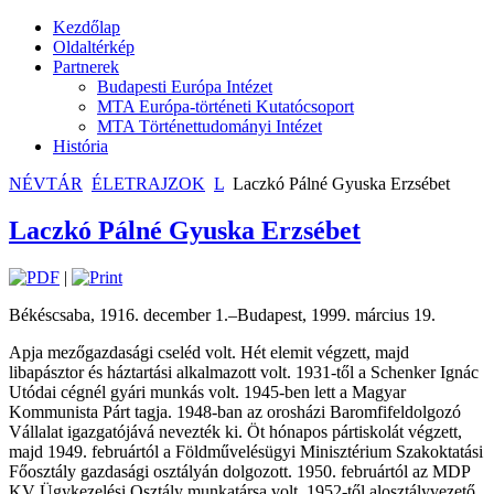
Kezdőlap
Oldaltérkép
Partnerek
Budapesti Európa Intézet
MTA Európa-történeti Kutatócsoport
MTA Történettudományi Intézet
História
NÉVTÁR
ÉLETRAJZOK
L
Laczkó Pálné Gyuska Erzsébet
Laczkó Pálné Gyuska Erzsébet
|
Békéscsaba, 1916. december 1.–Budapest, 1999. március 19.
Apja mezőgazdasági cseléd volt. Hét elemit végzett, majd
libapásztor és háztartási alkalmazott volt. 1931-től a Schenker Ignác
Utódai cégnél gyári munkás volt. 1945-ben lett a Magyar
Kommunista Párt tagja. 1948-ban az orosházi Baromfifeldolgozó
Vállalat igazgatójává nevezték ki. Öt hónapos pártiskolát végzett,
majd 1949. februártól a Földművelésügyi Minisztérium Szakoktatási
Főosztály gazdasági osztályán dolgozott. 1950. februártól az MDP
KV Ügykezelési Osztály munkatársa volt, 1952-től alosztályvezető.