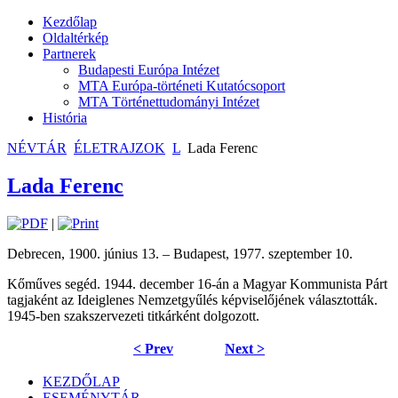
Kezdőlap
Oldaltérkép
Partnerek
Budapesti Európa Intézet
MTA Európa-történeti Kutatócsoport
MTA Történettudományi Intézet
História
NÉVTÁR
ÉLETRAJZOK
L
Lada Ferenc
Lada Ferenc
|
Debrecen, 1900. június 13. – Budapest, 1977. szeptember 10.
Kőműves segéd. 1944. december 16-án a Magyar Kommunista Párt
tagjaként az Ideiglenes Nemzetgyűlés képviselőjének választották.
1945-ben szakszervezeti titkárként dolgozott.
< Prev
Next >
KEZDŐLAP
ESEMÉNYTÁR