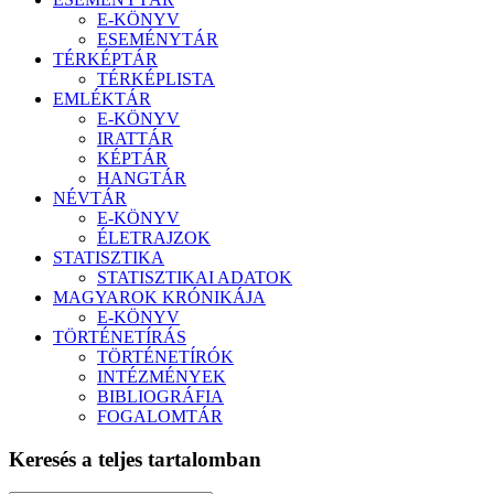
E-KÖNYV
ESEMÉNYTÁR
TÉRKÉPTÁR
TÉRKÉPLISTA
EMLÉKTÁR
E-KÖNYV
IRATTÁR
KÉPTÁR
HANGTÁR
NÉVTÁR
E-KÖNYV
ÉLETRAJZOK
STATISZTIKA
STATISZTIKAI ADATOK
MAGYAROK KRÓNIKÁJA
E-KÖNYV
TÖRTÉNETÍRÁS
TÖRTÉNETÍRÓK
INTÉZMÉNYEK
BIBLIOGRÁFIA
FOGALOMTÁR
Keresés a teljes tartalomban