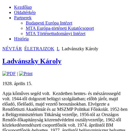
Kezdőlap
Oldaltérkép
Partnerek
Budapesti Európa Intézet
MTA Európa-történeti Kutatócsoport
MTA Történettudományi Intézet
História
NÉVTÁR
ÉLETRAJZOK
L
Ladvánszky Károly
Ladvánszky Károly
|
1928. április 15.
Apja kőműves segéd volt.
Kezdetben hentes- és mészárossegéd
volt. 1944-től dolgozott belügyi szolgálatban; előbb járőr, majd
előadó, főelőadó, majd vezető beosztásokban. Elvégezte a
Rendőrtiszti Akadémiát és az MSZMP Politikai Főiskolát. 1952-ben
a Belügyminisztérium Titkárság vezetője, 1956-tól az Országos
Rendőr-főkapitányság közrendvédelmi osztályvezetője, 1962-től
közlekedésrendészeti csoportfőnök volt. 1974. áprilistól BM
főcsoportfőnök-helyettes, 1977. áprilistól belügyminiszter helyettes