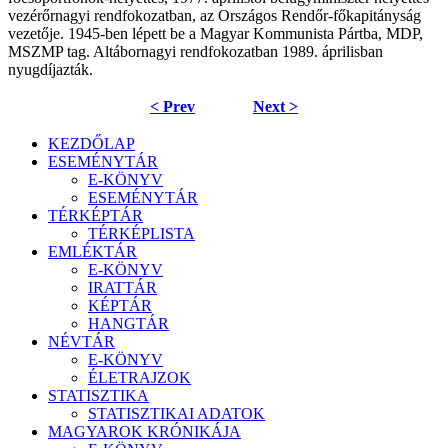
vezérőrnagyi rendfokozatban, az Országos Rendőr-főkapitányság
vezetője. 1945-ben lépett be a Magyar Kommunista Pártba, MDP,
MSZMP tag. Altábornagyi rendfokozatban 1989. áprilisban
nyugdíjazták.
< Prev
Next >
KEZDŐLAP
ESEMÉNYTÁR
E-KÖNYV
ESEMÉNYTÁR
TÉRKÉPTÁR
TÉRKÉPLISTA
EMLÉKTÁR
E-KÖNYV
IRATTÁR
KÉPTÁR
HANGTÁR
NÉVTÁR
E-KÖNYV
ÉLETRAJZOK
STATISZTIKA
STATISZTIKAI ADATOK
MAGYAROK KRÓNIKÁJA