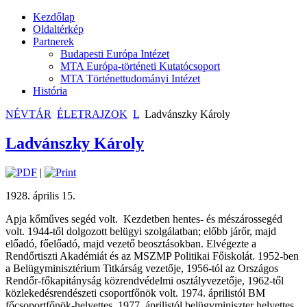
Kezdőlap
Oldaltérkép
Partnerek
Budapesti Európa Intézet
MTA Európa-történeti Kutatócsoport
MTA Történettudományi Intézet
História
NÉVTÁR
ÉLETRAJZOK
L
Ladvánszky Károly
Ladvánszky Károly
|
1928. április 15.
Apja kőműves segéd volt.
Kezdetben hentes- és mészárossegéd
volt. 1944-től dolgozott belügyi szolgálatban; előbb járőr, majd
előadó, főelőadó, majd vezető beosztásokban. Elvégezte a
Rendőrtiszti Akadémiát és az MSZMP Politikai Főiskolát. 1952-ben
a Belügyminisztérium Titkárság vezetője, 1956-tól az Országos
Rendőr-főkapitányság közrendvédelmi osztályvezetője, 1962-től
közlekedésrendészeti csoportfőnök volt. 1974. áprilistól BM
főcsoportfőnök-helyettes, 1977. áprilistól belügyminiszter helyettes