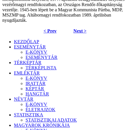
vezérőrnagyi rendfokozatban, az Országos Rendőr-főkapitányság
vezetője. 1945-ben lépett be a Magyar Kommunista Pártba, MDP,
MSZMP tag. Altábornagyi rendfokozatban 1989. áprilisban
nyugdíjazták.
< Prev
Next >
KEZDŐLAP
ESEMÉNYTÁR
E-KÖNYV
ESEMÉNYTÁR
TÉRKÉPTÁR
TÉRKÉPLISTA
EMLÉKTÁR
E-KÖNYV
IRATTÁR
KÉPTÁR
HANGTÁR
NÉVTÁR
E-KÖNYV
ÉLETRAJZOK
STATISZTIKA
STATISZTIKAI ADATOK
MAGYAROK KRÓNIKÁJA