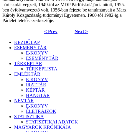
pártiskolát végzett, 1949-től az MDP Párfőiskoláján tanított, 1955-
ben évfolyamvezető volt. 1956-ban fejezte be tanulmányait a Marx
Károly Közgazdaság-tudományi Egyetemen. 1960-tól 1982-ig a
Pártélet felelős szerkesztője.
< Prev
Next >
KEZDŐLAP
ESEMÉNYTÁR
E-KÖNYV
ESEMÉNYTÁR
TÉRKÉPTÁR
TÉRKÉPLISTA
EMLÉKTÁR
E-KÖNYV
IRATTÁR
KÉPTÁR
HANGTÁR
NÉVTÁR
E-KÖNYV
ÉLETRAJZOK
STATISZTIKA
STATISZTIKAI ADATOK
MAGYAROK KRÓNIKÁJA