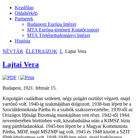
Kezdőlap
Oldaltérkép
Partnerek
Budapesti Európa Intézet
MTA Európa-történeti Kutatócsoport
MTA Történettudományi Intézet
História
NÉVTÁR
ÉLETRAJZOK
L
Lajtai Vera
Lajtai Vera
|
Budapest, 1921. február 15.
Kispolgári családban született, négy polgári osztályt végzett, majd
varrónő volt. 1940-ig szakmájában dolgozott. 1938-ban lépett be a
Szociáldemokrata Pártba és a szabók szakszervezetébe, 1939-től az
Országos Ifjúsági Bizottság munkájában vett részt. 1942-től 1944.
novemberében börtönben volt, kiszabadulása után a KIMSZ bízta
meg pártfeladatokkal. 1945-ben lépett be a Magyar Kommunista
Pártba, MDP, majd MSZMP tag volt. 1945 és 1948 között a SZIT
főtitkárhelyettese volt. 1948-1949-ben négy, majd hathónapos