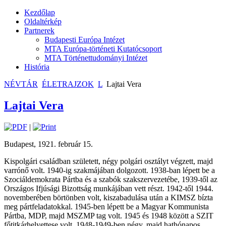
Kezdőlap
Oldaltérkép
Partnerek
Budapesti Európa Intézet
MTA Európa-történeti Kutatócsoport
MTA Történettudományi Intézet
História
NÉVTÁR
ÉLETRAJZOK
L
Lajtai Vera
Lajtai Vera
|
Budapest, 1921. február 15.
Kispolgári családban született, négy polgári osztályt végzett, majd
varrónő volt. 1940-ig szakmájában dolgozott. 1938-ban lépett be a
Szociáldemokrata Pártba és a szabók szakszervezetébe, 1939-től az
Országos Ifjúsági Bizottság munkájában vett részt. 1942-től 1944.
novemberében börtönben volt, kiszabadulása után a KIMSZ bízta
meg pártfeladatokkal. 1945-ben lépett be a Magyar Kommunista
Pártba, MDP, majd MSZMP tag volt. 1945 és 1948 között a SZIT
főtitkárhelyettese volt. 1948-1949-ben négy, majd hathónapos