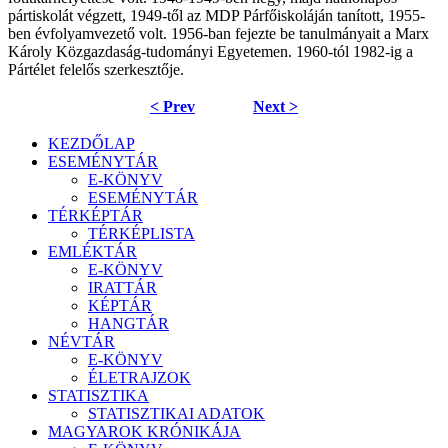
pártiskolát végzett, 1949-től az MDP Párfőiskoláján tanított, 1955-
ben évfolyamvezető volt. 1956-ban fejezte be tanulmányait a Marx
Károly Közgazdaság-tudományi Egyetemen. 1960-tól 1982-ig a
Pártélet felelős szerkesztője.
< Prev
Next >
KEZDŐLAP
ESEMÉNYTÁR
E-KÖNYV
ESEMÉNYTÁR
TÉRKÉPTÁR
TÉRKÉPLISTA
EMLÉKTÁR
E-KÖNYV
IRATTÁR
KÉPTÁR
HANGTÁR
NÉVTÁR
E-KÖNYV
ÉLETRAJZOK
STATISZTIKA
STATISZTIKAI ADATOK
MAGYAROK KRÓNIKÁJA