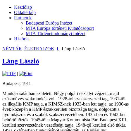
Kezdőlap
Oldaltérkép
Partnerek
Budapesti Európa Intézet
MTA Európa-történeti Kutatócsoport
MTA Történettudományi Intézet
História
NÉVTÁR
ÉLETRAJZOK
L
Láng László
Láng László
|
Budapest, 1911
Munkáscsaládban született. Négy polgári osztályt végzett, majd
ezüstműves szakmunkás volt. 1928-tól szakszervezeti tag, 1931-től
az illegális KMP tagja, a KIMSZ-nek 1933-ban lett tagja, az 1930-as
évek közepén a KMP északkerületi bizottsága tagja, dolgozott a
nyomdászok és a szabók szakszervezetében. 1935-ben és 1942-ben
bebörtönözték. 1945-től a Magyar Kommunista Párt Budapest XIII.
kerületi szervezetének vezetőségi tagja, 1948-tól kerületi első titkár.
1950. októberben funkciójából leváltották, az Építésügyi