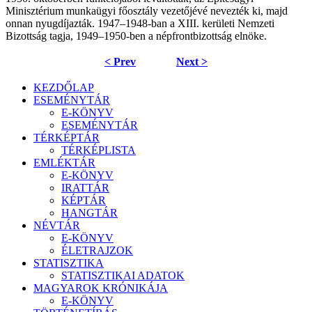
Minisztérium munkaügyi főosztály vezetőjévé nevezték ki, majd
onnan nyugdíjazták. 1947–1948-ban a XIII. kerületi Nemzeti
Bizottság tagja, 1949–1950-ben a népfrontbizottság elnöke.
< Prev
Next >
KEZDŐLAP
ESEMÉNYTÁR
E-KÖNYV
ESEMÉNYTÁR
TÉRKÉPTÁR
TÉRKÉPLISTA
EMLÉKTÁR
E-KÖNYV
IRATTÁR
KÉPTÁR
HANGTÁR
NÉVTÁR
E-KÖNYV
ÉLETRAJZOK
STATISZTIKA
STATISZTIKAI ADATOK
MAGYAROK KRÓNIKÁJA
E-KÖNYV