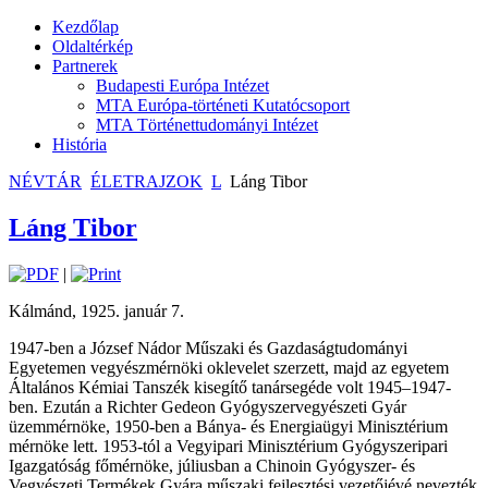
Kezdőlap
Oldaltérkép
Partnerek
Budapesti Európa Intézet
MTA Európa-történeti Kutatócsoport
MTA Történettudományi Intézet
História
NÉVTÁR
ÉLETRAJZOK
L
Láng Tibor
Láng Tibor
|
Kálmánd, 1925. január 7.
1947-ben a József Nádor Műszaki és Gazdaságtudományi
Egyetemen vegyészmérnöki oklevelet szerzett, majd az egyetem
Általános Kémiai Tanszék kisegítő tanársegéde volt 1945–1947-
ben. Ezután a Richter Gedeon Gyógyszervegyészeti Gyár
üzemmérnöke, 1950-ben a Bánya- és Energiaügyi Minisztérium
mérnöke lett. 1953-tól a Vegyipari Minisztérium Gyógyszeripari
Igazgatóság főmérnöke, júliusban a Chinoin Gyógyszer- és
Vegyészeti Termékek Gyára műszaki fejlesztési vezetőjévé nevezték