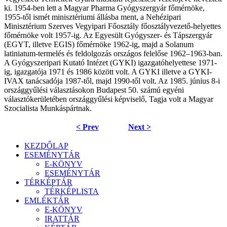
ki. 1954-ben lett a Magyar Pharma Gyógyszergyár főmérnöke,
1955-től ismét minisztériumi állásba ment, a Nehézipari
Minisztérium Szerves Vegyipari Főosztály főosztályvezető-helyettes
főmérnöke volt 1957-ig. Az Egyesült Gyógyszer- és Tápszergyár
(EGYT, illetve EGIS) főmérnöke 1962-ig, majd a Solanum
latiniatum-termelés és feldolgozás országos felelőse 1962–1963-ban.
A Gyógyszeripari Kutató Intézet (GYKI) igazgatóhelyettese 1971-
ig, igazgatója 1971 és 1986 között volt. A GYKI illetve a GYKI-
IVAX tanácsadója 1987-től, majd 1990-től volt. Az 1985. június 8-i
országgyűlési választásokon Budapest 50. számú egyéni
választókerületében országgyűlési képviselő, Tagja volt a Magyar
Szocialista Munkáspártnak.
< Prev
Next >
KEZDŐLAP
ESEMÉNYTÁR
E-KÖNYV
ESEMÉNYTÁR
TÉRKÉPTÁR
TÉRKÉPLISTA
EMLÉKTÁR
E-KÖNYV
IRATTÁR