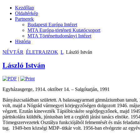
Kezdőlap
Oldaltérkép
Partnerek
Budapesti Európa Intézet
MTA Európa-történeti Kutatócsoport
MTA Történettudományi Intézet
História
NÉVTÁR
ÉLETRAJZOK
L
László István
László István
|
Egyházasgerge, 1914. október 14. – Salgótarján, 1991
Bányászcsaládban született. A balassagyarmati gimnáziumban tanult, 
volt, majd a Nógrád vármegyei körjegyzőségen dolgozott 1946. májusi
végzett. Ezután kinevezték Tápióbicskére segédjegyzőnek, majd 1949.
pártiskolára küldték, júniusban lett a ceglédi járási tanács elnök
Tömegszervezetek Osztálya funkciójából felmentését és más feladatt
tag.
1949-ben községi MDP–titkár volt. 1956-ban elvégezte az egyéve