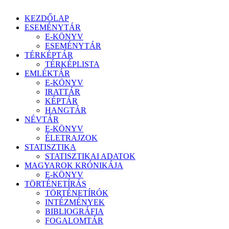
KEZDŐLAP
ESEMÉNYTÁR
E-KÖNYV
ESEMÉNYTÁR
TÉRKÉPTÁR
TÉRKÉPLISTA
EMLÉKTÁR
E-KÖNYV
IRATTÁR
KÉPTÁR
HANGTÁR
NÉVTÁR
E-KÖNYV
ÉLETRAJZOK
STATISZTIKA
STATISZTIKAI ADATOK
MAGYAROK KRÓNIKÁJA
E-KÖNYV
TÖRTÉNETÍRÁS
TÖRTÉNETÍRÓK
INTÉZMÉNYEK
BIBLIOGRÁFIA
FOGALOMTÁR