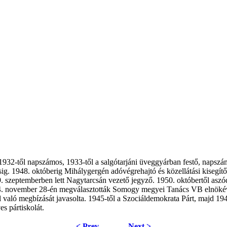
1932-től napszámos, 1933-től a salgótarjáni üveggyárban festő, napszá
g. 1948. októberig Mihálygergén adóvégrehajtó és közellátási kisegítő
 szeptemberben lett Nagytarcsán vezető jegyző. 1950. októbertől aszó
e. 1954. november 28-én megválasztották Somogy megyei Tanács VB elnö
al való megbízását javasolta. 1945-től a Szociáldemokrata Párt, maj
s pártiskolát.
< Prev
Next >