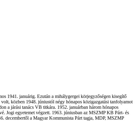
mos 1941. januárig. Ezután a mihálygergei körjegyzőségen kisegítő
 volt, közben 1948. júniustól négy hónapos közigazgatási tanfolyamot
don a járási tanács VB titkára. 1952. januárban három hónapos
kévé. Jogi egyetemet végzett. 1963. júniusban az MSZMP KB Párt- és
d 1946. decembertől a Magyar Kommunista Párt tagja, MDP, MSZMP