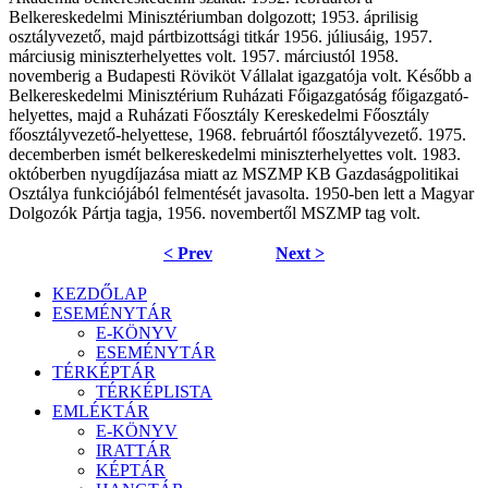
Belkereskedelmi Minisztériumban dolgozott; 1953. áprilisig
osztályvezető, majd pártbizottsági titkár 1956. júliusáig, 1957.
márciusig miniszterhelyettes volt. 1957. márciustól 1958.
novemberig a Budapesti Röviköt Vállalat igazgatója volt. Később a
Belkereskedelmi Minisztérium Ruházati Főigazgatóság főigazgató-
helyettes, majd a Ruházati Főosztály Kereskedelmi Főosztály
főosztályvezető-helyettese, 1968. februártól főosztályvezető. 1975.
decemberben ismét belkereskedelmi miniszterhelyettes volt. 1983.
októberben nyugdíjazása miatt az MSZMP KB Gazdaságpolitikai
Osztálya funkciójából felmentését javasolta. 1950-ben lett a Magyar
Dolgozók Pártja tagja, 1956. novembertől MSZMP tag volt.
< Prev
Next >
KEZDŐLAP
ESEMÉNYTÁR
E-KÖNYV
ESEMÉNYTÁR
TÉRKÉPTÁR
TÉRKÉPLISTA
EMLÉKTÁR
E-KÖNYV
IRATTÁR
KÉPTÁR