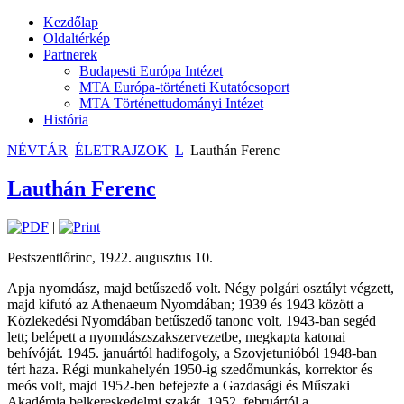
Kezdőlap
Oldaltérkép
Partnerek
Budapesti Európa Intézet
MTA Európa-történeti Kutatócsoport
MTA Történettudományi Intézet
História
NÉVTÁR
ÉLETRAJZOK
L
Lauthán Ferenc
Lauthán Ferenc
|
Pestszentlőrinc, 1922. augusztus 10.
Apja nyomdász, majd betűszedő volt. Négy polgári osztályt végzett,
majd kifutó az Athenaeum Nyomdában; 1939 és 1943 között a
Közlekedési Nyomdában betűszedő tanonc volt, 1943-ban segéd
lett; belépett a nyomdászszakszervezetbe, megkapta katonai
behívóját. 1945. januártól hadifogoly, a Szovjetunióból 1948-ban
tért haza. Régi munkahelyén 1950-ig szedőmunkás, korrektor és
meós volt, majd 1952-ben befejezte a Gazdasági és Műszaki
Akadémia belkereskedelmi szakát. 1952. februártól a