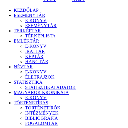
KEZDŐLAP
ESEMÉNYTÁR
E-KÖNYV
ESEMÉNYTÁR
TÉRKÉPTÁR
TÉRKÉPLISTA
EMLÉKTÁR
E-KÖNYV
IRATTÁR
KÉPTÁR
HANGTÁR
NÉVTÁR
E-KÖNYV
ÉLETRAJZOK
STATISZTIKA
STATISZTIKAI ADATOK
MAGYAROK KRÓNIKÁJA
E-KÖNYV
TÖRTÉNETÍRÁS
TÖRTÉNETÍRÓK
INTÉZMÉNYEK
BIBLIOGRÁFIA
FOGALOMTÁR