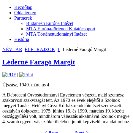
Kezdőlap
Oldaltérkép
Partnerek
Budapesti Európa Intézet
MTA Európa-történeti Kutatócsoport
MTA Történettudományi Intézet
História
NÉVTÁR
ÉLETRAJZOK
L
Léderné Faragó Margit
Léderné Faragó Margit
|
Újszász, 1949. március 4.
A Debreceni Orvostudományi Egyetemen végzett, majd szemész
szakorvosi szakvizsgát tett. Az 1970-es évek elejétől a Szolnok
megyei Tanács Hetényi Géza Kórház-rendelőintézet szemészeti
osztályán dolgozott. 1975. június 15. és 1990. március 19. között
országgyűlési volt, mindhárom választás alkalmával Szolnok megye
4. számú egyéni választókerületében jutott képviselői mandátumhoz.
< Prev
Next >