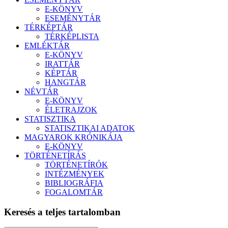
E-KÖNYV
ESEMÉNYTÁR
TÉRKÉPTÁR
TÉRKÉPLISTA
EMLÉKTÁR
E-KÖNYV
IRATTÁR
KÉPTÁR
HANGTÁR
NÉVTÁR
E-KÖNYV
ÉLETRAJZOK
STATISZTIKA
STATISZTIKAI ADATOK
MAGYAROK KRÓNIKÁJA
E-KÖNYV
TÖRTÉNETÍRÁS
TÖRTÉNETÍRÓK
INTÉZMÉNYEK
BIBLIOGRÁFIA
FOGALOMTÁR
Keresés a teljes tartalomban