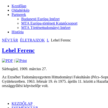
Kezdőlap
Oldaltérkép
Partnerek
Budapesti Európa Intézet
MTA Európa-történeti Kutatócsoport
MTA Történettudományi Intézet
História
NÉVTÁR
ÉLETRAJZOK
L
Lehel Ferenc
Lehel Ferenc
|
Sárbogárd, 1909. március 27.
Az Erzsébet Tudományegyetem Hittudományi Fakultásán (Pécs–Sopron) t
Gyülekezetben. 1963. február 19. és 1975. április 11. között a Hazaf
országgyűlési képviselője volt.
KEZDŐLAP
ESEMÉNYTÁR