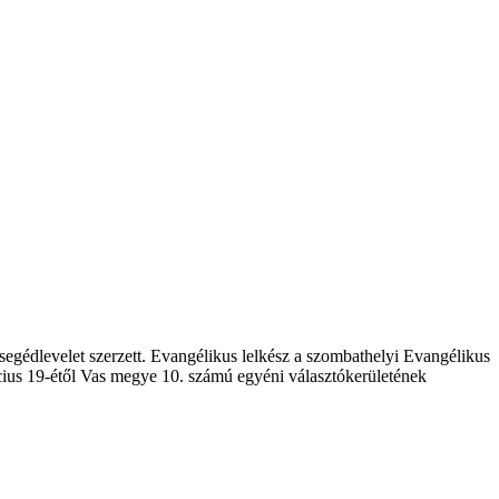
egédlevelet szerzett. Evangélikus lelkész a szombathelyi Evangélikus
rcius 19-étől Vas megye 10. számú egyéni választókerületének