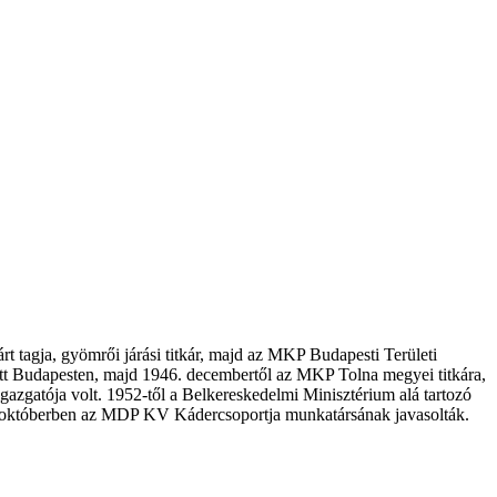
 tagja, gyömrői járási titkár, majd az MKP Budapesti Területi
zett Budapesten, majd 1946. decembertől az MKP Tolna megyei titkára,
zgatója volt. 1952-től a Belkereskedelmi Minisztérium alá tartozó
55. októberben az MDP KV Kádercsoportja munkatársának javasolták.