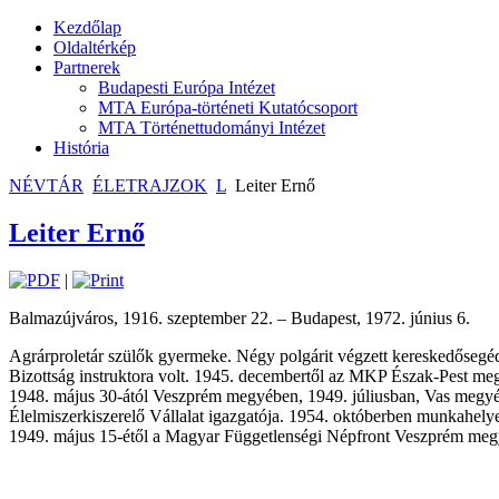
Kezdőlap
Oldaltérkép
Partnerek
Budapesti Európa Intézet
MTA Európa-történeti Kutatócsoport
MTA Történettudományi Intézet
História
NÉVTÁR
ÉLETRAJZOK
L
Leiter Ernő
Leiter Ernő
|
Balmazújváros, 1916. szeptember 22. – Budapest, 1972. június 6.
Agrárproletár szülők gyermeke. Négy polgárit végzett kereskedősegéd
Bizottság instruktora volt. 1945. decembertől az MKP Észak-Pest megy
1948. május 30-ától Veszprém megyében, 1949. júliusban, Vas megyéb
Élelmiszerkiszerelő Vállalat igazgatója. 1954. októberben munkahely
1949. május 15-étől a Magyar Függetlenségi Népfront Veszprém megyei