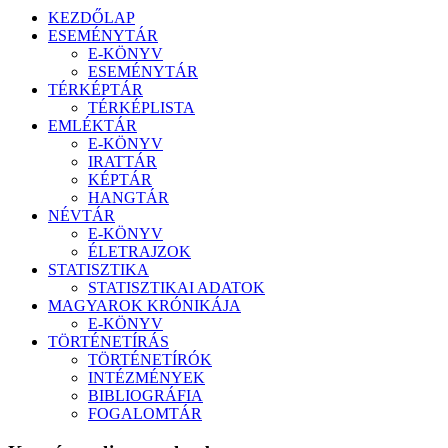
KEZDŐLAP
ESEMÉNYTÁR
E-KÖNYV
ESEMÉNYTÁR
TÉRKÉPTÁR
TÉRKÉPLISTA
EMLÉKTÁR
E-KÖNYV
IRATTÁR
KÉPTÁR
HANGTÁR
NÉVTÁR
E-KÖNYV
ÉLETRAJZOK
STATISZTIKA
STATISZTIKAI ADATOK
MAGYAROK KRÓNIKÁJA
E-KÖNYV
TÖRTÉNETÍRÁS
TÖRTÉNETÍRÓK
INTÉZMÉNYEK
BIBLIOGRÁFIA
FOGALOMTÁR