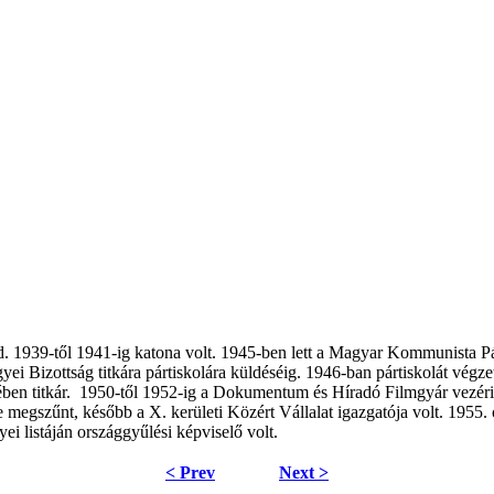
. 1939-től 1941-ig katona volt. 1945-ben lett a Magyar Kommunista Párt
ei Bizottság titkára pártiskolára küldéséig. 1946-ban pártiskolát vég
en titkár.
1950-től 1952-ig a Dokumentum és Híradó Filmgyár vezériga
e megszűnt, később a X. kerületi Közért Vállalat igazgatója volt. 19
 listáján országgyűlési képviselő volt.
< Prev
Next >