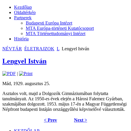
Kezdőlap
Oldaltérkép
Partnerek
Budapesti Európa Intézet
MTA Európa-történeti Kutatócsoport
MTA Történettudományi Intézet
História
NÉVTÁR
ÉLETRAJZOK
L
Lengyel István
Lengyel István
|
Mád, 1929. augusztus 25.
Asztalos volt, majd a Dolgozók Gimnáziumában folytatta
tanulmányait. Az 1950-es évek elején a Hárosi Falemez Gyárban,
szakmájában dolgozott. 1953. május 17-én a Magyar Függetlenségi
Népfront budapesti listáján országgyűlési képviselővé választották.
< Prev
Next >
KEZDŐLAP