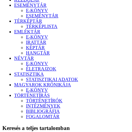
ESEMÉNYTÁR
E-KÖNYV
ESEMÉNYTÁR
TÉRKÉPTÁR
TÉRKÉPLISTA
EMLÉKTÁR
E-KÖNYV
IRATTÁR
KÉPTÁR
HANGTÁR
NÉVTÁR
E-KÖNYV
ÉLETRAJZOK
STATISZTIKA
STATISZTIKAI ADATOK
MAGYAROK KRÓNIKÁJA
E-KÖNYV
TÖRTÉNETÍRÁS
TÖRTÉNETÍRÓK
INTÉZMÉNYEK
BIBLIOGRÁFIA
FOGALOMTÁR
Keresés a teljes tartalomban