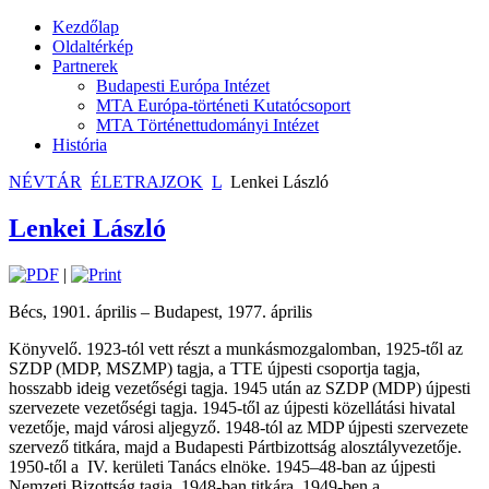
Kezdőlap
Oldaltérkép
Partnerek
Budapesti Európa Intézet
MTA Európa-történeti Kutatócsoport
MTA Történettudományi Intézet
História
NÉVTÁR
ÉLETRAJZOK
L
Lenkei László
Lenkei László
|
Bécs, 1901. április – Budapest, 1977. április
Könyvelő. 1923-tól vett részt a munkásmozgalomban, 1925-től az
SZDP (MDP, MSZMP) tagja, a TTE újpesti csoportja tagja,
hosszabb ideig vezetőségi tagja. 1945 után az SZDP (MDP) újpesti
szervezete vezetőségi tagja. 1945-től az újpesti közellátási hivatal
vezetője, majd városi aljegyző. 1948-tól az MDP újpesti szervezete
szervező titkára, majd a Budapesti Pártbizottság alosztályvezetője.
1950-től a IV. kerületi Tanács elnöke. 1945–48-ban az újpesti
Nemzeti Bizottság tagja, 1948-ban titkára, 1949-ben a