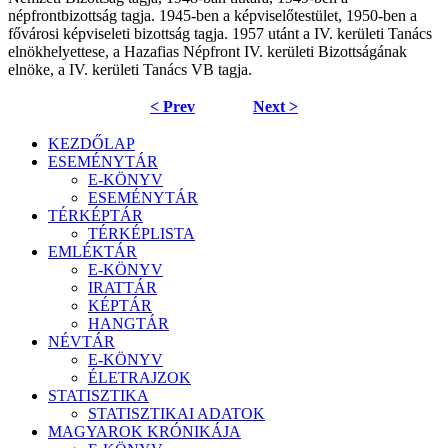
népfrontbizottság tagja. 1945-ben a képviselőtestület, 1950-ben a
fővárosi képviseleti bizottság tagja. 1957 utánt a IV. kerületi Tanács
elnökhelyettese, a Hazafias Népfront IV. kerületi Bizottságának
elnöke, a IV. kerületi Tanács VB tagja.
< Prev
Next >
KEZDŐLAP
ESEMÉNYTÁR
E-KÖNYV
ESEMÉNYTÁR
TÉRKÉPTÁR
TÉRKÉPLISTA
EMLÉKTÁR
E-KÖNYV
IRATTÁR
KÉPTÁR
HANGTÁR
NÉVTÁR
E-KÖNYV
ÉLETRAJZOK
STATISZTIKA
STATISZTIKAI ADATOK
MAGYAROK KRÓNIKÁJA