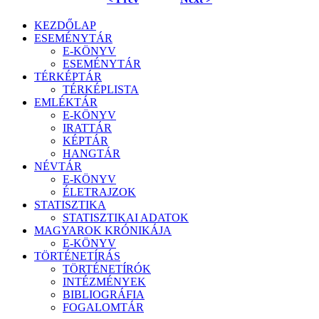
KEZDŐLAP
ESEMÉNYTÁR
E-KÖNYV
ESEMÉNYTÁR
TÉRKÉPTÁR
TÉRKÉPLISTA
EMLÉKTÁR
E-KÖNYV
IRATTÁR
KÉPTÁR
HANGTÁR
NÉVTÁR
E-KÖNYV
ÉLETRAJZOK
STATISZTIKA
STATISZTIKAI ADATOK
MAGYAROK KRÓNIKÁJA
E-KÖNYV
TÖRTÉNETÍRÁS
TÖRTÉNETÍRÓK
INTÉZMÉNYEK
BIBLIOGRÁFIA
FOGALOMTÁR