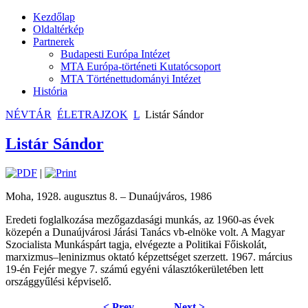
Kezdőlap
Oldaltérkép
Partnerek
Budapesti Európa Intézet
MTA Európa-történeti Kutatócsoport
MTA Történettudományi Intézet
História
NÉVTÁR
ÉLETRAJZOK
L
Listár Sándor
Listár Sándor
|
Moha, 1928. augusztus 8. – Dunaújváros, 1986
Eredeti foglalkozása mezőgazdasági munkás, az 1960-as évek
közepén a Dunaújvárosi Járási Tanács vb-elnöke volt. A Magyar
Szocialista Munkáspárt tagja, elvégezte a Politikai Főiskolát,
marxizmus–leninizmus oktató képzettséget szerzett. 1967. március
19-én Fejér megye 7. számú egyéni választókerületében lett
országgyűlési képviselő.
< Prev
Next >