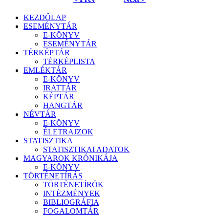
KEZDŐLAP
ESEMÉNYTÁR
E-KÖNYV
ESEMÉNYTÁR
TÉRKÉPTÁR
TÉRKÉPLISTA
EMLÉKTÁR
E-KÖNYV
IRATTÁR
KÉPTÁR
HANGTÁR
NÉVTÁR
E-KÖNYV
ÉLETRAJZOK
STATISZTIKA
STATISZTIKAI ADATOK
MAGYAROK KRÓNIKÁJA
E-KÖNYV
TÖRTÉNETÍRÁS
TÖRTÉNETÍRÓK
INTÉZMÉNYEK
BIBLIOGRÁFIA
FOGALOMTÁR