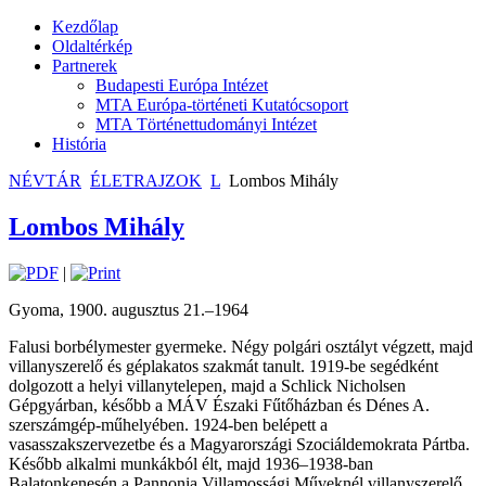
Kezdőlap
Oldaltérkép
Partnerek
Budapesti Európa Intézet
MTA Európa-történeti Kutatócsoport
MTA Történettudományi Intézet
História
NÉVTÁR
ÉLETRAJZOK
L
Lombos Mihály
Lombos Mihály
|
Gyoma, 1900. augusztus 21.–1964
Falusi borbélymester gyermeke. Négy polgári osztályt végzett, majd
villanyszerelő és géplakatos szakmát tanult. 1919-be segédként
dolgozott a helyi villanytelepen, majd a Schlick Nicholsen
Gépgyárban, később a MÁV Északi Fűtőházban és Dénes A.
szerszámgép-műhelyében. 1924-ben belépett a
vasasszakszervezetbe és a Magyarországi Szociáldemokrata Pártba.
Később alkalmi munkákból élt, majd 1936–1938-ban
Balatonkenesén a Pannonia Villamossági Műveknél villanyszerelő