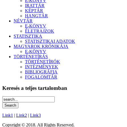
E-KÖNYV
IRATTÁR
KÉPTÁR
HANGTÁR
NÉVTÁR
E-KÖNYV
ÉLETRAJZOK
STATISZTIKA
STATISZTIKAI ADATOK
MAGYAROK KRÓNIKÁJA
E-KÖNYV
TÖRTÉNETÍRÁS
TÖRTÉNETÍRÓK
INTÉZMÉNYEK
BIBLIOGRÁFIA
FOGALOMTÁR
Keresés a teljes tartalomban
Link1
|
Link2
|
Link3
Copyright © 2018. All Rights Reserved.