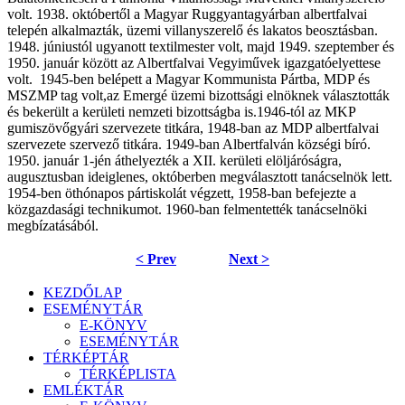
volt. 1938. októbertől a Magyar Ruggyantagyárban albertfalvai
telepén alkalmazták, üzemi villanyszerelő és lakatos beosztásban.
1948. júniustól ugyanott textilmester volt, majd 1949. szeptember és
1950. január között az Albertfalvai Vegyiművek igazgatóelyettese
volt.
1945-ben belépett a Magyar Kommunista Pártba, MDP és
MSZMP tag volt,az Emergé üzemi bizottsági elnöknek választották
és bekerült a kerületi nemzeti bizottságba is.1946-tól az MKP
gumiszövőgyári szervezete titkára, 1948-ban az MDP albertfalvai
szervezete szervező titkára. 1949-ban Albertfalván községi bíró.
1950. január 1-jén áthelyezték a XII. kerületi elöljáróságra,
augusztusban ideiglenes, októberben megválasztott tanácselnök lett.
1954-ben öthónapos pártiskolát végzett, 1958-ban befejezte a
közgazdasági technikumot. 1960-ban felmentették tanácselnöki
megbízatásából.
< Prev
Next >
KEZDŐLAP
ESEMÉNYTÁR
E-KÖNYV
ESEMÉNYTÁR
TÉRKÉPTÁR
TÉRKÉPLISTA
EMLÉKTÁR