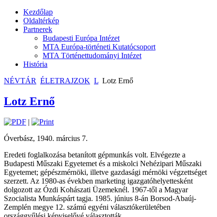
Kezdőlap
Oldaltérkép
Partnerek
Budapesti Európa Intézet
MTA Európa-történeti Kutatócsoport
MTA Történettudományi Intézet
História
NÉVTÁR
ÉLETRAJZOK
L
Lotz Ernő
Lotz Ernő
|
Óverbász, 1940. március 7.
Eredeti foglalkozása betanított gépmunkás volt. Elvégezte a
Budapesti Műszaki Egyetemet és a miskolci Nehézipari Műszaki
Egyetemet; gépészmérnöki, illetve gazdasági mérnöki végzettséget
szerzett. Az 1980-as években marketing igazgatóhelyettesként
dolgozott az Ózdi Kohászati Üzemeknél. 1967-től a Magyar
Szocialista Munkáspárt tagja. 1985. június 8-án Borsod-Abaúj-
Zemplén megye 12. számú egyéni választókerületében
országgyűlési képviselővé választották.