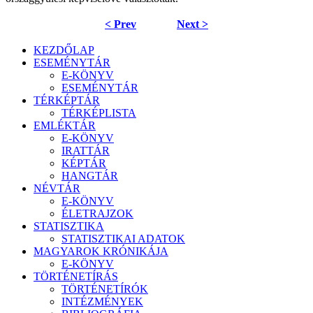
< Prev
Next >
KEZDŐLAP
ESEMÉNYTÁR
E-KÖNYV
ESEMÉNYTÁR
TÉRKÉPTÁR
TÉRKÉPLISTA
EMLÉKTÁR
E-KÖNYV
IRATTÁR
KÉPTÁR
HANGTÁR
NÉVTÁR
E-KÖNYV
ÉLETRAJZOK
STATISZTIKA
STATISZTIKAI ADATOK
MAGYAROK KRÓNIKÁJA
E-KÖNYV
TÖRTÉNETÍRÁS
TÖRTÉNETÍRÓK
INTÉZMÉNYEK