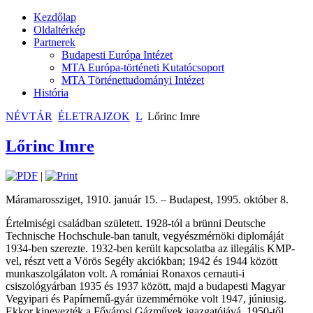
Kezdőlap
Oldaltérkép
Partnerek
Budapesti Európa Intézet
MTA Európa-történeti Kutatócsoport
MTA Történettudományi Intézet
História
NÉVTÁR
ÉLETRAJZOK
L
Lőrinc Imre
Lőrinc Imre
|
Máramarossziget, 1910. január 15. – Budapest, 1995. október 8.
Értelmiségi családban született. 1928-tól a brünni Deutsche
Technische Hochschule-ban tanult, vegyészmérnöki diplomáját
1934-ben szerezte. 1932-ben került kapcsolatba az illegális KMP-
vel, részt vett a Vörös Segély akciókban; 1942 és 1944 között
munkaszolgálaton volt. A romániai Ronaxos cernauti-i
csiszológyárban 1935 és 1937 között, majd a budapesti Magyar
Vegyipari és Papírnemű-gyár üzemmérnöke volt 1947, júniusig.
Ekkor kinevezték a Fővárosi Gázművek igazgatójává, 1950-től