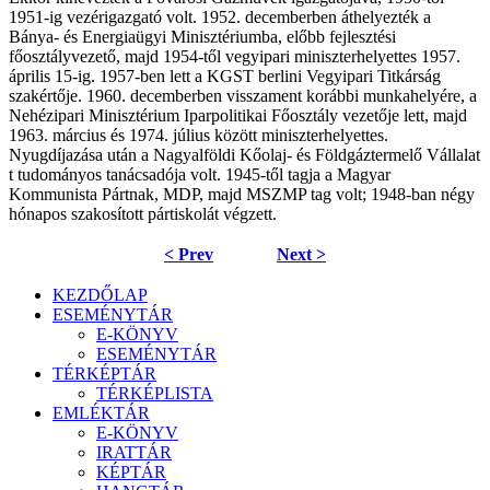
1951-ig vezérigazgató volt. 1952. decemberben áthelyezték a
Bánya- és Energiaügyi Minisztériumba, előbb fejlesztési
főosztályvezető, majd 1954-től vegyipari miniszterhelyettes 1957.
április 15-ig. 1957-ben lett a KGST berlini Vegyipari Titkárság
szakértője. 1960. decemberben visszament korábbi munkahelyére, a
Nehézipari Minisztérium Iparpolitikai Főosztály vezetője lett, majd
1963. március és 1974. július között miniszterhelyettes.
Nyugdíjazása után a Nagyalföldi Kőolaj- és Földgáztermelő Vállalat
t tudományos tanácsadója volt. 1945-től tagja a Magyar
Kommunista Pártnak, MDP, majd MSZMP tag volt; 1948-ban négy
hónapos szakosított pártiskolát végzett.
< Prev
Next >
KEZDŐLAP
ESEMÉNYTÁR
E-KÖNYV
ESEMÉNYTÁR
TÉRKÉPTÁR
TÉRKÉPLISTA
EMLÉKTÁR
E-KÖNYV
IRATTÁR
KÉPTÁR