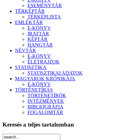
ESEMÉNYTÁR
TÉRKÉPTÁR
TÉRKÉPLISTA
EMLÉKTÁR
E-KÖNYV
IRATTÁR
KÉPTÁR
HANGTÁR
NÉVTÁR
E-KÖNYV
ÉLETRAJZOK
STATISZTIKA
STATISZTIKAI ADATOK
MAGYAROK KRÓNIKÁJA
E-KÖNYV
TÖRTÉNETÍRÁS
TÖRTÉNETÍRÓK
INTÉZMÉNYEK
BIBLIOGRÁFIA
FOGALOMTÁR
Keresés a teljes tartalomban