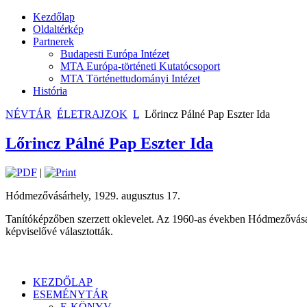
Kezdőlap
Oldaltérkép
Partnerek
Budapesti Európa Intézet
MTA Európa-történeti Kutatócsoport
MTA Történettudományi Intézet
História
NÉVTÁR
ÉLETRAJZOK
L
Lőrincz Pálné Pap Eszter Ida
Lőrincz Pálné Pap Eszter Ida
|
Hódmezővásárhely, 1929. augusztus 17.
Tanítóképzőben szerzett oklevelet. Az 1960-as években Hódmezővásár
képviselővé választották.
KEZDŐLAP
ESEMÉNYTÁR
E-KÖNYV