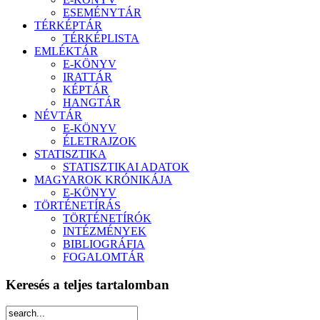
ESEMÉNYTÁR
TÉRKÉPTÁR
TÉRKÉPLISTA
EMLÉKTÁR
E-KÖNYV
IRATTÁR
KÉPTÁR
HANGTÁR
NÉVTÁR
E-KÖNYV
ÉLETRAJZOK
STATISZTIKA
STATISZTIKAI ADATOK
MAGYAROK KRÓNIKÁJA
E-KÖNYV
TÖRTÉNETÍRÁS
TÖRTÉNETÍRÓK
INTÉZMÉNYEK
BIBLIOGRÁFIA
FOGALOMTÁR
Keresés a teljes tartalomban