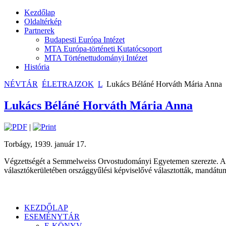
Kezdőlap
Oldaltérkép
Partnerek
Budapesti Európa Intézet
MTA Európa-történeti Kutatócsoport
MTA Történettudományi Intézet
História
NÉVTÁR
ÉLETRAJZOK
L
Lukács Béláné Horváth Mária Anna
Lukács Béláné Horváth Mária Anna
|
Torbágy, 1939. január 17.
Végzettségét a Semmelweiss Orvostudományi Egyetemen szerezte. A 
választókerületében országgyűlési képviselővé választották, mandátu
KEZDŐLAP
ESEMÉNYTÁR
E-KÖNYV