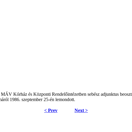
MÁV Kórház és Központi Rendelőintézetben sebész adjunktus beosztás
máról 1986. szeptember 25-én lemondott.
< Prev
Next >