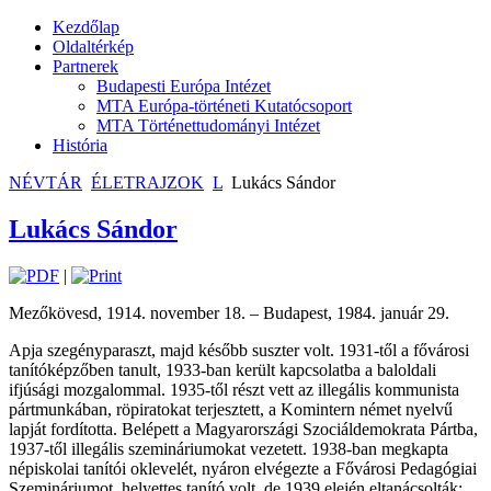
Kezdőlap
Oldaltérkép
Partnerek
Budapesti Európa Intézet
MTA Európa-történeti Kutatócsoport
MTA Történettudományi Intézet
História
NÉVTÁR
ÉLETRAJZOK
L
Lukács Sándor
Lukács Sándor
|
Mezőkövesd, 1914. november 18. – Budapest, 1984. január 29.
Apja szegényparaszt, majd később suszter volt. 1931-től a fővárosi
tanítóképzőben tanult, 1933-ban került kapcsolatba a baloldali
ifjúsági mozgalommal. 1935-től részt vett az illegális kommunista
pártmunkában, röpiratokat terjesztett, a Komintern német nyelvű
lapját fordította. Belépett a Magyarországi Szociáldemokrata Pártba,
1937-től illegális szemináriumokat vezetett. 1938-ban megkapta
népiskolai tanítói oklevelét, nyáron elvégezte a Fővárosi Pedagógiai
Szemináriumot, helyettes tanító volt, de 1939 elején eltanácsolták;