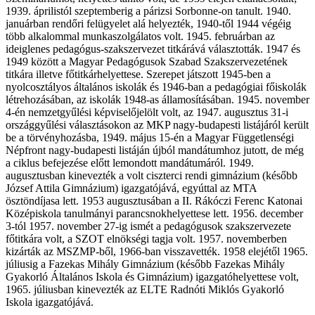
1939. áprilistól szeptemberig a párizsi Sorbonne-on tanult. 1940.
januárban rendőri felügyelet alá helyezték, 1940-től 1944 végéig
több alkalommal munkaszolgálatos volt. 1945. februárban az
ideiglenes pedagógus-szakszervezet titkárává választották. 1947 és
1949 között a Magyar Pedagógusok Szabad Szakszervezetének
titkára illetve főtitkárhelyettese. Szerepet játszott 1945-ben a
nyolcosztályos általános iskolák és 1946-ban a pedagógiai főiskolák
létrehozásában, az iskolák 1948-as államosításában. 1945. november
4-én nemzetgyűlési képviselőjelölt volt, az 1947. augusztus 31-i
országgyűlési választásokon az MKP nagy-budapesti listájáról került
be a törvényhozásba, 1949. május 15-én a Magyar Függetlenségi
Népfront nagy-budapesti listáján újból mandátumhoz jutott, de még
a ciklus befejezése előtt lemondott mandátumáról. 1949.
augusztusban kinevezték a volt ciszterci rendi gimnázium (később
József Attila Gimnázium) igazgatójává, egyúttal az MTA
ösztöndíjasa lett. 1953 augusztusában a II. Rákóczi Ferenc Katonai
Középiskola tanulmányi parancsnokhelyettese lett. 1956. december
3-tól 1957. november 27-ig ismét a pedagógusok szakszervezete
főtitkára volt, a SZOT elnökségi tagja volt. 1957. novemberben
kizárták az MSZMP-ből, 1966-ban visszavették. 1958 elejétől 1965.
júliusig a Fazekas Mihály Gimnázium (később Fazekas Mihály
Gyakorló Általános Iskola és Gimnázium) igazgatóhelyettese volt,
1965. júliusban kinevezték az ELTE Radnóti Miklós Gyakorló
Iskola igazgatójává.