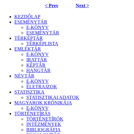
< Prev
Next >
KEZDŐLAP
ESEMÉNYTÁR
E-KÖNYV
ESEMÉNYTÁR
TÉRKÉPTÁR
TÉRKÉPLISTA
EMLÉKTÁR
E-KÖNYV
IRATTÁR
KÉPTÁR
HANGTÁR
NÉVTÁR
E-KÖNYV
ÉLETRAJZOK
STATISZTIKA
STATISZTIKAI ADATOK
MAGYAROK KRÓNIKÁJA
E-KÖNYV
TÖRTÉNETÍRÁS
TÖRTÉNETÍRÓK
INTÉZMÉNYEK
BIBLIOGRÁFIA