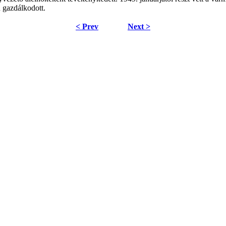
n gazdálkodott.
< Prev
Next >