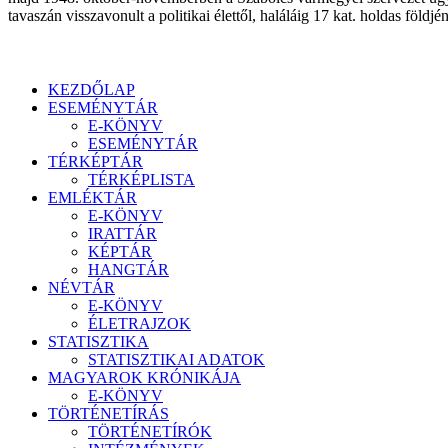
tavaszán visszavonult a politikai élettől, haláláig 17 kat. holdas földjé
KEZDŐLAP
ESEMÉNYTÁR
E-KÖNYV
ESEMÉNYTÁR
TÉRKÉPTÁR
TÉRKÉPLISTA
EMLÉKTÁR
E-KÖNYV
IRATTÁR
KÉPTÁR
HANGTÁR
NÉVTÁR
E-KÖNYV
ÉLETRAJZOK
STATISZTIKA
STATISZTIKAI ADATOK
MAGYAROK KRÓNIKÁJA
E-KÖNYV
TÖRTÉNETÍRÁS
TÖRTÉNETÍRÓK