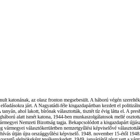
ult katonának, az olasz fronton megsebesült. A háború végén szerelték 
lőadásokra járt. A Nagyatádi-féle kisgazdapártban kezdett el politizáln
tanyán, ahol lakott, bírónak választották, tisztét tíz évig látta el. A pr
ilágháború alatt ismét katona, 1944-ben munkaszolgálatosok mellé oszto
rmegyei Nemzeti Bizottság tagja. Bekapcsolódott a kisgazdapárt újjász
 vármegyei választókerületben nemzetgyűlési képviselővé választották
ehívás útján újra országgyűlési képviselő. 1948. november 15-étől 194
zető alelnökeként tevékenykedett. 1949. januárjától részt vett a várme