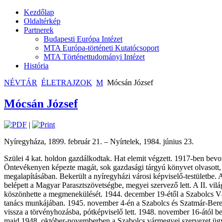
Kezdőlap
Oldaltérkép
Partnerek
Budapesti Európa Intézet
MTA Európa-történeti Kutatócsoport
MTA Történettudományi Intézet
História
NÉVTÁR
ÉLETRAJZOK
M
Mócsán József
Mócsán József
|
Nyíregyháza, 1899. február 21. – Nyírtelek, 1984. június 23.
Szülei 4 kat. holdon gazdálkodtak. Hat elemit végzett. 1917-ben bevon
Öntevékenyen képezte magát, sok gazdasági tárgyú könyvet olvasott, e
megalapításában. Bekerült a nyíregyházi városi képviselő-testületbe. A 
belépett a Magyar Parasztszövetségbe, megyei szervező lett. A II. v
köszönhette a megmenekülését. 1944. december 19-étől a Szabolcs Vá
tanács munkájában. 1945. november 4-én a Szabolcs és Szatmár-Bereg
vissza a törvényhozásba, pótképviselő lett. 1948. november 16-ától b
majd 1948. október-novemberben a Szabolcs vármegyei szervezet ügyve