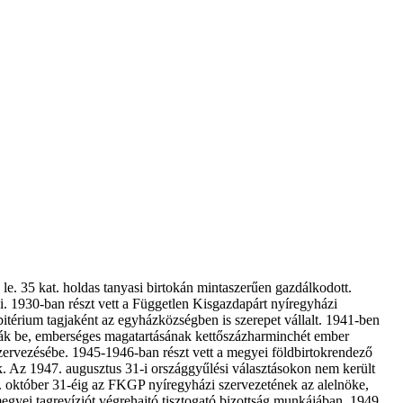
le. 35 kat. holdas tanyasi birtokán mintaszerűen gazdálkodott.
i. 1930-ban részt vett a Független Kisgazdapárt nyíregyházi
esbitérium tagjaként az egyházközségben is szerepet vállalt. 1941-ben
tták be, emberséges magatartásának kettőszázharminchét ember
ervezésébe. 1945-1946-ban részt vett a megyei földbirtokrendező
. Az 1947. augusztus 31-i országgyűlési választásokon nem került
8. október 31-éig az FKGP nyíregyházi szervezetének az alelnöke,
gyei tagrevíziót végrehajtó tisztogató bizottság munkájában. 1949