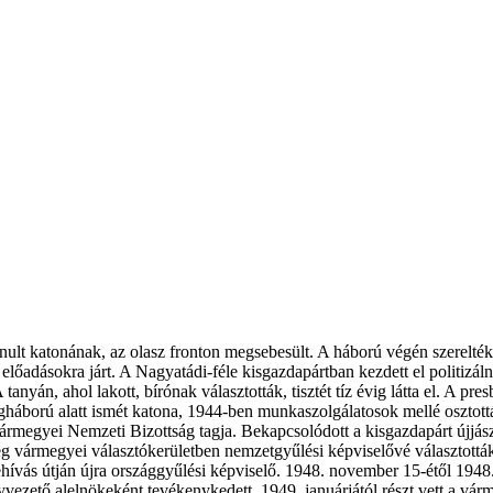
ult katonának, az olasz fronton megsebesült. A háború végén szerelték 
lőadásokra járt. A Nagyatádi-féle kisgazdapártban kezdett el politizáln
tanyán, ahol lakott, bírónak választották, tisztét tíz évig látta el. A pr
ilágháború alatt ismét katona, 1944-ben munkaszolgálatosok mellé oszto
rmegyei Nemzeti Bizottság tagja. Bekapcsolódott a kisgazdapárt újjász
 vármegyei választókerületben nemzetgyűlési képviselővé választották
ehívás útján újra országgyűlési képviselő. 1948. november 15-étől 194
zető alelnökeként tevékenykedett. 1949. januárjától részt vett a várme