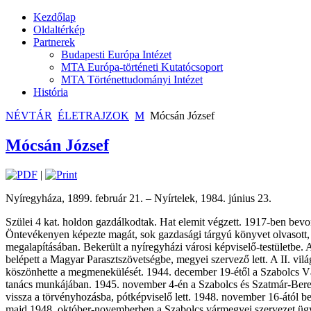
Kezdőlap
Oldaltérkép
Partnerek
Budapesti Európa Intézet
MTA Európa-történeti Kutatócsoport
MTA Történettudományi Intézet
História
NÉVTÁR
ÉLETRAJZOK
M
Mócsán József
Mócsán József
|
Nyíregyháza, 1899. február 21. – Nyírtelek, 1984. június 23.
Szülei 4 kat. holdon gazdálkodtak. Hat elemit végzett. 1917-ben bevon
Öntevékenyen képezte magát, sok gazdasági tárgyú könyvet olvasott, e
megalapításában. Bekerült a nyíregyházi városi képviselő-testületbe. A 
belépett a Magyar Parasztszövetségbe, megyei szervező lett. A II. v
köszönhette a megmenekülését. 1944. december 19-étől a Szabolcs Vá
tanács munkájában. 1945. november 4-én a Szabolcs és Szatmár-Bereg
vissza a törvényhozásba, pótképviselő lett. 1948. november 16-ától b
majd 1948. október-novemberben a Szabolcs vármegyei szervezet ügyve