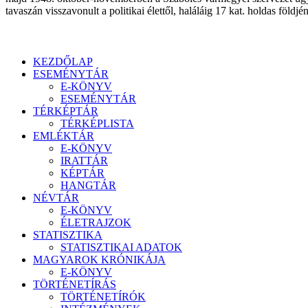
tavaszán visszavonult a politikai élettől, haláláig 17 kat. holdas földjé
KEZDŐLAP
ESEMÉNYTÁR
E-KÖNYV
ESEMÉNYTÁR
TÉRKÉPTÁR
TÉRKÉPLISTA
EMLÉKTÁR
E-KÖNYV
IRATTÁR
KÉPTÁR
HANGTÁR
NÉVTÁR
E-KÖNYV
ÉLETRAJZOK
STATISZTIKA
STATISZTIKAI ADATOK
MAGYAROK KRÓNIKÁJA
E-KÖNYV
TÖRTÉNETÍRÁS
TÖRTÉNETÍRÓK