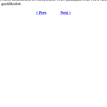
n gazdálkodott.
< Prev
Next >