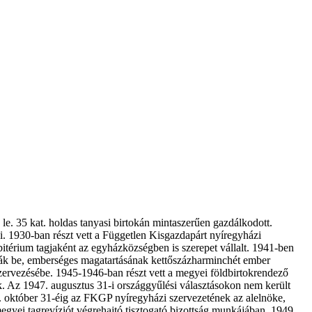
le. 35 kat. holdas tanyasi birtokán mintaszerűen gazdálkodott.
i. 1930-ban részt vett a Független Kisgazdapárt nyíregyházi
esbitérium tagjaként az egyházközségben is szerepet vállalt. 1941-ben
tták be, emberséges magatartásának kettőszázharminchét ember
ervezésébe. 1945-1946-ban részt vett a megyei földbirtokrendező
. Az 1947. augusztus 31-i országgyűlési választásokon nem került
8. október 31-éig az FKGP nyíregyházi szervezetének az alelnöke,
gyei tagrevíziót végrehajtó tisztogató bizottság munkájában. 1949