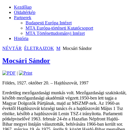
Kezdőlap
Oldaltérkép
Partnerek
Budapesti Európa Intézet
MTA Európa-történeti Kutatócsoport
MTA Történettudományi Intézet
História
NÉVTÁR
ÉLETRAJZOK
M
Mocsári Sándor
Mocsári Sándor
|
Földes, 1927. október 20. – Hajdúszovát, 1997
Eredetileg mezőgazdasági munkás volt. Mezőgazdasági szakiskolát,
később mezőgazdasági akadémiát végzett.1950-ben lett tagja a
Magyar Dolgozók Pártjának, majd az MSZMP-nek. Az 1960-as
évektől Hajdúszovát községi tanács és a hajdúszováti Május 1 Tsz
elnöke, később a hajdúszováti Lenin TSZ-t irányította. Parlamenti
pótképviselővé 1963. február 24-én a Hazafias Népfront Hajdú-
Bihar megyei listáján választották, behívására 1966-ban került sor.
1967. március 19. és 1975. április 9. között Hajdú-Bihar megyében