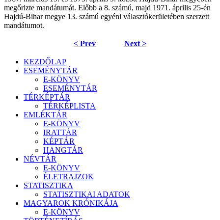
megőrizte mandátumát. Előbb a 8. számú, majd 1971. április 25-én
Hajdú-Bihar megye 13. számú egyéni választókerületében szerzett
mandátumot.
< Prev
Next >
KEZDŐLAP
ESEMÉNYTÁR
E-KÖNYV
ESEMÉNYTÁR
TÉRKÉPTÁR
TÉRKÉPLISTA
EMLÉKTÁR
E-KÖNYV
IRATTÁR
KÉPTÁR
HANGTÁR
NÉVTÁR
E-KÖNYV
ÉLETRAJZOK
STATISZTIKA
STATISZTIKAI ADATOK
MAGYAROK KRÓNIKÁJA
E-KÖNYV