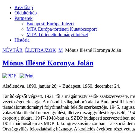
Kezdőlap
Oldaltérkép
Partnerek
Budapesti Európa Intézet
MTA Európa-történeti Kutatócsoport
MTA Történettudományi Intézet
História
NÉVTÁR
ÉLETRAJZOK
M
Mónus Illésné Koronya Jolán
Mónus Illésné Koronya Jolán
|
Alsólendva, 1890. január 26. – Budapest, 1960. december 24.
Tanítóképzőt végzett. 1921-től a magántisztviselők szakszervezete, 
vezetőségének tagja. A második világháború alatt a Budapest III. ker
társadalomtudományi folyóiratának felelős szerkesztője. 1945. augus
választókerületből nemzetgyűlési, illetve országgyűlési képviselő, 1
csoportja titkára. 1947-1948-ban az SZDP budapesti szervezetében nők
1951 márciusában az MDP II. kongresszusán azonban – a szociáldemokra
Országgyűlés feloszlatásáig háznagy. A koalíciós években részt vett 