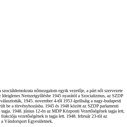
a szociáldemokrata nőmozgalom egyik vezetője, a párt női szervezete
e az Ideiglenes Nemzetgyűlésbe 1945 nyarától a Szocializmus, az SZDP
álasztották, 1945. november 4-től 1953 áprilisáig a nagy-budapesti
erült be a törvényhozásba. 1945 és 1948 között az SZDP parlamenti
s tagja. 1948. június 12-én az MDP Központi Vezetőségének tagja lett,
kciója vezetőségének is tagja lett. 1948. február 23-tól az
lt a Vándorsport Egyesületnek.