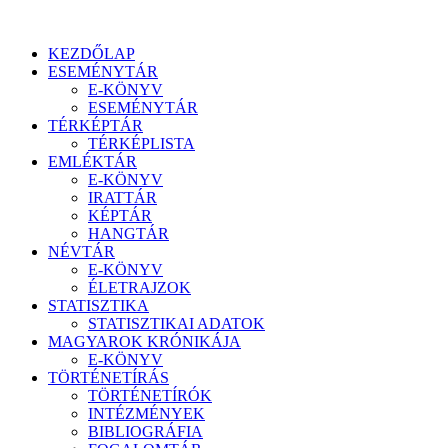
KEZDŐLAP
ESEMÉNYTÁR
E-KÖNYV
ESEMÉNYTÁR
TÉRKÉPTÁR
TÉRKÉPLISTA
EMLÉKTÁR
E-KÖNYV
IRATTÁR
KÉPTÁR
HANGTÁR
NÉVTÁR
E-KÖNYV
ÉLETRAJZOK
STATISZTIKA
STATISZTIKAI ADATOK
MAGYAROK KRÓNIKÁJA
E-KÖNYV
TÖRTÉNETÍRÁS
TÖRTÉNETÍRÓK
INTÉZMÉNYEK
BIBLIOGRÁFIA