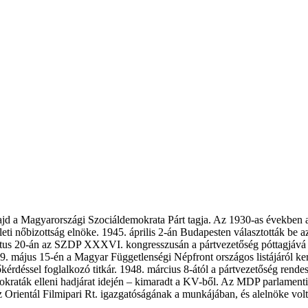
majd a Magyarországi Szociáldemokrata Párt tagja. Az 1930-as években 
ületi nőbizottság elnöke. 1945. április 2-án Budapesten választották b
ztus 20-án az SZDP XXXVI. kongresszusán a pártvezetőség póttagjává v
949. május 15-én a Magyar Függetlenségi Népfront országos listájáról k
érdéssel foglalkozó titkár. 1948. március 8-ától a pártvezetőség rende
ták elleni hadjárat idején – kimaradt a KV-ből. Az MDP parlamenti fra
az Orientál Filmipari Rt. igazgatóságának a munkájában, és alelnöke vo