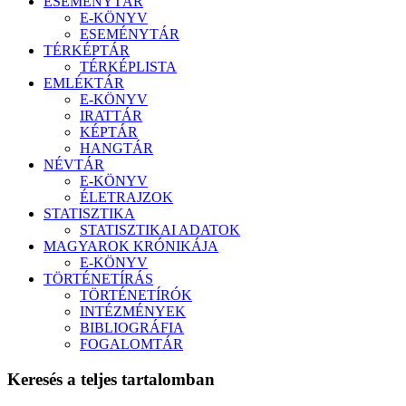
ESEMÉNYTÁR
E-KÖNYV
ESEMÉNYTÁR
TÉRKÉPTÁR
TÉRKÉPLISTA
EMLÉKTÁR
E-KÖNYV
IRATTÁR
KÉPTÁR
HANGTÁR
NÉVTÁR
E-KÖNYV
ÉLETRAJZOK
STATISZTIKA
STATISZTIKAI ADATOK
MAGYAROK KRÓNIKÁJA
E-KÖNYV
TÖRTÉNETÍRÁS
TÖRTÉNETÍRÓK
INTÉZMÉNYEK
BIBLIOGRÁFIA
FOGALOMTÁR
Keresés a teljes tartalomban