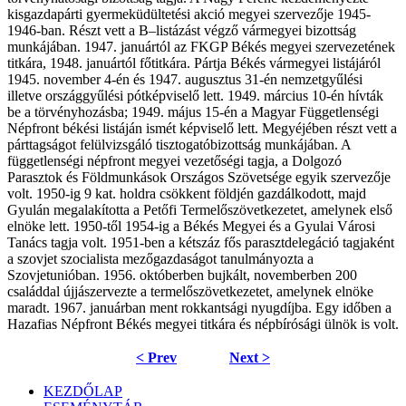
kisgazdapárti gyermeküdültetési akció megyei szervezője 1945-
1946-ban. Részt vett a B–listázást végző vármegyei bizottság
munkájában. 1947. januártól az FKGP Békés megyei szervezetének
titkára, 1948. januártól főtitkára. Pártja Békés vármegyei listájáról
1945. november 4-én és 1947. augusztus 31-én nemzetgyűlési
illetve országgyűlési pótképviselő lett. 1949. március 10-én hívták
be a törvényhozásba; 1949. május 15-én a Magyar Függetlenségi
Népfront békési listáján ismét képviselő lett. Megyéjében részt vett a
párttagságot felülvizsgáló tisztogatóbizottság munkájában. A
függetlenségi népfront megyei vezetőségi tagja, a Dolgozó
Parasztok és Földmunkások Országos Szövetsége egyik szervezője
volt. 1950-ig 9 kat. holdra csökkent földjén gazdálkodott, majd
Gyulán megalakította a Petőfi Termelőszövetkezetet, amelynek első
elnöke lett. 1950-től 1954-ig a Békés Megyei és a Gyulai Városi
Tanács tagja volt. 1951-ben a kétszáz fős parasztdelegáció tagjaként
a szovjet szocialista mezőgazdaságot tanulmányozta a
Szovjetunióban. 1956. októberben bujkált, novemberben 200
családdal újjászervezte a termelőszövetkezetet, amelynek elnöke
maradt. 1967. januárban ment rokkantsági nyugdíjba. Egy időben a
Hazafias Népfront Békés megyei titkára és népbírósági ülnök is volt.
< Prev
Next >
KEZDŐLAP