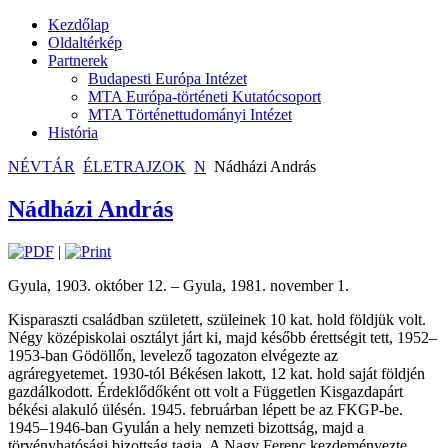
Kezdőlap
Oldaltérkép
Partnerek
Budapesti Európa Intézet
MTA Európa-történeti Kutatócsoport
MTA Történettudományi Intézet
História
NÉVTÁR
ÉLETRAJZOK
N
Nádházi András
Nádházi András
|
Gyula, 1903. október 12. – Gyula, 1981. november 1.
Kisparaszti családban született, szüleinek 10 kat. hold földjük volt.
Négy középiskolai osztályt járt ki, majd később érettségit tett, 1952–
1953-ban Gödöllőn, levelező tagozaton elvégezte az
agráregyetemet. 1930-tól Békésen lakott, 12 kat. hold saját földjén
gazdálkodott. Érdeklődőként ott volt a Független Kisgazdapárt
békési alakuló ülésén. 1945. februárban lépett be az FKGP-be.
1945–1946-ban Gyulán a hely nemzeti bizottság, majd a
törvényhatósági bizottság tagja. A Nagy Ferenc kezdeményezte