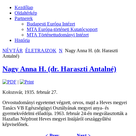
Kezdőlap
Oldaltérkép
Partnerek
Budapesti Európa Intézet
MTA Európa-történeti Kutatócsoport
MTA Történettudományi Intézet
História
NÉVTÁR
ÉLETRAJZOK
N
Nagy Anna H. (dr. Haraszti
Antalné)
Nagy Anna H. (dr. Haraszti Antalné)
|
Kolozsvár, 1935. február 27.
Orvostudományi egyetemet végzett, orvos, majd a Heves megyei
Tanács VB Egészségügyi Osztályának megyei anya- és
gyermekvédelmi előadója. 1963. február 24-én megválasztották a
Hazafias Népfront Heves megyei listájáról országgyűlési
képviselőnek.
< Prev
Next >