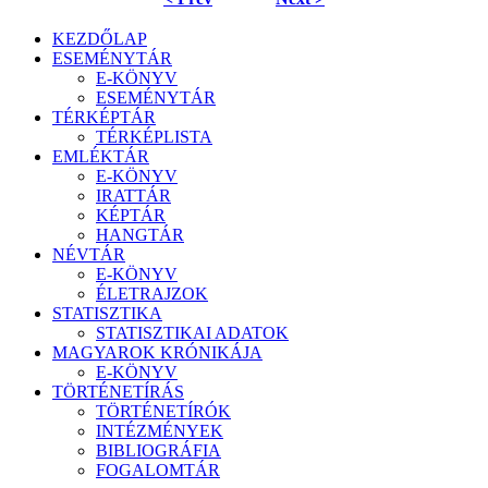
KEZDŐLAP
ESEMÉNYTÁR
E-KÖNYV
ESEMÉNYTÁR
TÉRKÉPTÁR
TÉRKÉPLISTA
EMLÉKTÁR
E-KÖNYV
IRATTÁR
KÉPTÁR
HANGTÁR
NÉVTÁR
E-KÖNYV
ÉLETRAJZOK
STATISZTIKA
STATISZTIKAI ADATOK
MAGYAROK KRÓNIKÁJA
E-KÖNYV
TÖRTÉNETÍRÁS
TÖRTÉNETÍRÓK
INTÉZMÉNYEK
BIBLIOGRÁFIA
FOGALOMTÁR