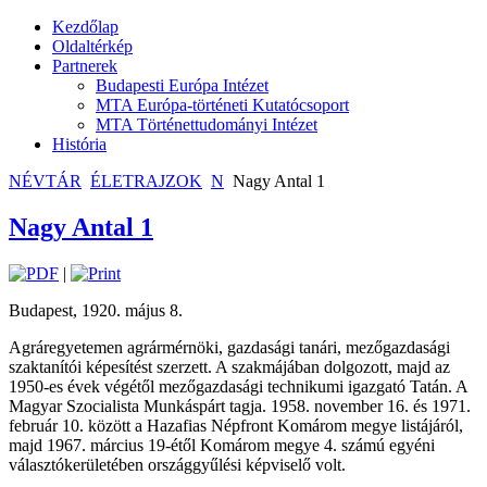
Kezdőlap
Oldaltérkép
Partnerek
Budapesti Európa Intézet
MTA Európa-történeti Kutatócsoport
MTA Történettudományi Intézet
História
NÉVTÁR
ÉLETRAJZOK
N
Nagy Antal 1
Nagy Antal 1
|
Budapest, 1920. május 8.
Agráregyetemen agrármérnöki, gazdasági tanári, mezőgazdasági
szaktanítói képesítést szerzett. A szakmájában dolgozott, majd az
1950-es évek végétől mezőgazdasági technikumi igazgató Tatán. A
Magyar Szocialista Munkáspárt tagja. 1958. november 16. és 1971.
február 10. között a Hazafias Népfront Komárom megye listájáról,
majd 1967. március 19-étől Komárom megye 4. számú egyéni
választókerületében országgyűlési képviselő volt.