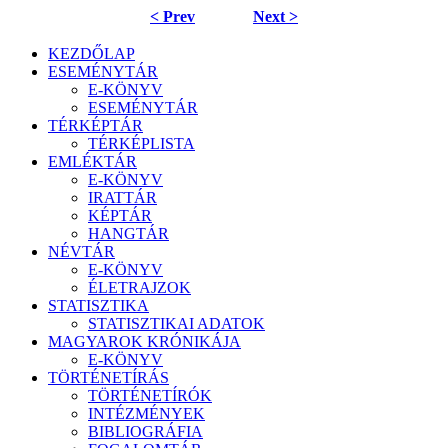
< Prev
Next >
KEZDŐLAP
ESEMÉNYTÁR
E-KÖNYV
ESEMÉNYTÁR
TÉRKÉPTÁR
TÉRKÉPLISTA
EMLÉKTÁR
E-KÖNYV
IRATTÁR
KÉPTÁR
HANGTÁR
NÉVTÁR
E-KÖNYV
ÉLETRAJZOK
STATISZTIKA
STATISZTIKAI ADATOK
MAGYAROK KRÓNIKÁJA
E-KÖNYV
TÖRTÉNETÍRÁS
TÖRTÉNETÍRÓK
INTÉZMÉNYEK
BIBLIOGRÁFIA