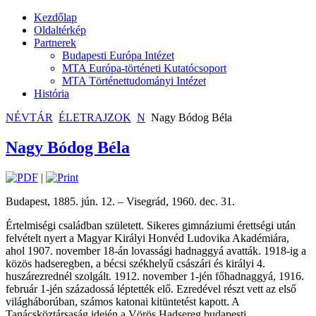
Kezdőlap
Oldaltérkép
Partnerek
Budapesti Európa Intézet
MTA Európa-történeti Kutatócsoport
MTA Történettudományi Intézet
História
NÉVTÁR
ÉLETRAJZOK
N
Nagy Bódog Béla
Nagy Bódog Béla
|
Budapest, 1885. jún. 12. – Visegrád, 1960. dec. 31.
Értelmiségi családban született. Sikeres gimnáziumi érettségi után
felvételt nyert a Magyar Királyi Honvéd Ludovika Akadémiára,
ahol 1907. november 18-án lovassági hadnaggyá avatták. 1918-ig a
közös hadseregben, a bécsi székhelyű császári és királyi 4.
huszárezrednél szolgált. 1912. november 1-jén főhadnaggyá, 1916.
február 1-jén századossá léptették elő. Ezredével részt vett az első
világháborúban, számos katonai kitüntetést kapott. A
Tanácsköztársaság idején a Vörös Hadsereg budapesti