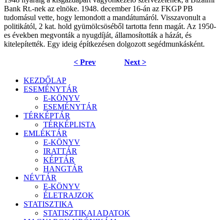
Bank Rt.-nek az elnöke. 1948. december 16-án az FKGP PB
tudomásul vette, hogy lemon­dott a mandátumáról. Visszavonult a
politikától, 2 kat. hold gyümölcsöséből tartotta fenn magát. Az 1950-
es években megvonták a nyugdíját, államosították a házát, és
kitelepítették. Egy ideig építkezésen dolgozott segédmunkásként.
< Prev
Next >
KEZDŐLAP
ESEMÉNYTÁR
E-KÖNYV
ESEMÉNYTÁR
TÉRKÉPTÁR
TÉRKÉPLISTA
EMLÉKTÁR
E-KÖNYV
IRATTÁR
KÉPTÁR
HANGTÁR
NÉVTÁR
E-KÖNYV
ÉLETRAJZOK
STATISZTIKA
STATISZTIKAI ADATOK