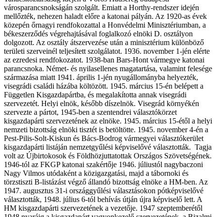
városparancsnokságán szolgált. Emiatt a Horthy-rendszer idején
mellőzték, nehezen haladt előre a katonai pályán. Az 1920-as évek
közepén őrnagyi rendfokozattal a Honvédelmi Minisztériumban, a
békeszerződés végrehajtásával foglalkozó elnöki D. osztályon
dolgozott. Az osztály átszervezése után a minisztérium különböző
területi szerveinél teljesített szolgálatot. 1936. november 1-jén elérte
az ezredesi rendfokozatot. 1938-ban Bars-Hont vármegye katonai
parancsnoka. Német- és nyilasellenes magatartása, valamint felesége
származása miatt 1941. április 1-jén nyugállományba helyezték,
visegrádi családi házába költözött. 1945. március 15-én belépett a
Független Kisgazdapártba, és megalakította annak visegrádi
szervezetét. Helyi elnök, később díszelnök. Visegrád környékén
szervezte a pártot, 1945-ben a szentendrei választókörzet
kisgazdapárti szervezetének az elnöke. 1945. március 15-étől a helyi
nemzeti bizottság elnöki tisztét is betöltötte. 1945. november 4-én a
Pest-Pilis-Solt-Kiskun és Bács-Bodrog vármegyei választókerület
kisgazdapárti listáján nemzetgyűlési képviselővé választották.
Tagja
volt az Újbirtokosok és Földhözjuttatottak Országos Szövetségének.
1946-tól az FKGP katonai szakértője 1946. júliustól nagybaczoni
Nagy Vilmos utódaként a közigazgatási, majd a tábornoki és
törzstiszti B-listázást végző állandó bizottság elnöke a HM-ben. Az
1947. augusztus 31-i országgyűlési választásokon pótképviselővé
választották, 1948. július 6-tól behívás útján újra képviselő lett. A
HM kisgazdapárti szervezetének a vezetője. 1947 szeptemberétől
1948 nyaráig a kisgazdapárt vagyonkezelő szervezetének, a Bizalmi