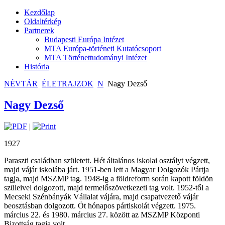
Kezdőlap
Oldaltérkép
Partnerek
Budapesti Európa Intézet
MTA Európa-történeti Kutatócsoport
MTA Történettudományi Intézet
História
NÉVTÁR
ÉLETRAJZOK
N
Nagy Dezső
Nagy Dezső
|
1927
Paraszti családban született. Hét általános iskolai osztályt végzett,
majd vájár iskolába járt. 1951-ben lett a Magyar Dolgozók Pártja
tagja, majd MSZMP tag. 1948-ig a földreform során kapott földön
szüleivel dolgozott, majd termelőszövetkezeti tag volt. 1952-től a
Mecseki Szénbányák Vállalat vájára, majd csapatvezető vájár
beosztásban dolgozott. Öt hónapos pártiskolát végzett. 1975.
március 22. és 1980. március 27. között az MSZMP Központi
Bizottság tagja volt.