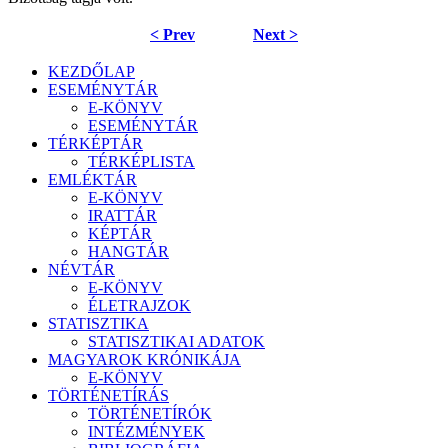
< Prev
Next >
KEZDŐLAP
ESEMÉNYTÁR
E-KÖNYV
ESEMÉNYTÁR
TÉRKÉPTÁR
TÉRKÉPLISTA
EMLÉKTÁR
E-KÖNYV
IRATTÁR
KÉPTÁR
HANGTÁR
NÉVTÁR
E-KÖNYV
ÉLETRAJZOK
STATISZTIKA
STATISZTIKAI ADATOK
MAGYAROK KRÓNIKÁJA
E-KÖNYV
TÖRTÉNETÍRÁS
TÖRTÉNETÍRÓK
INTÉZMÉNYEK