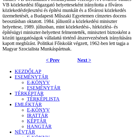
VB közlekedési főigazgató helyetteseként irányítot­ta a főváros
közlekedésfejlesztési és építési munkáit és a fővá­rosi közlekedés
üzemeltetését, a Budapesti Műszaki Egyetemen címzetes docens
beosztásban oktatott. 1984. júliustól a közlekedési miniszter
helyettese, 1989. júliusban, mint közlekedési-, hírközlési- és
építésügyi miniszter-helyette­st felmentették, miniszteri biztosként a
közúti igazgatóságok vállalattá történő átszervezésének irányítására
kapott megbízást. Politikai Főiskolát végzett, 1962-ben lett tagja a
Magyar Szocialista Munkáspártnak.
< Prev
Next >
KEZDŐLAP
ESEMÉNYTÁR
E-KÖNYV
ESEMÉNYTÁR
TÉRKÉPTÁR
TÉRKÉPLISTA
EMLÉKTÁR
E-KÖNYV
IRATTÁR
KÉPTÁR
HANGTÁR
NÉVTÁR