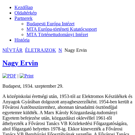
Kezdőlap
Oldaltérkép
Partnerek
Budapesti Európa Intézet
MTA Európa-történeti Kutatócsoport
MTA Történettudományi Intézet
História
NÉVTÁR
ÉLETRAJZOK
N
Nagy Ervin
Nagy Ervin
|
Budapest, 1934. szeptember 29.
A középiskolai érettségi után, 1953-tól az Elektromos Készülékek és
Anyagok Gyárában dolgozott anyagbeszerzőként. 1954-ben került a
Fővárosi Autóbuszüzemhez, ahonnan társadalmi ösztöndíjjal
egyetemre küldték. A Marx Károly Közgazdaság-tudományi
Egyetem befejezése után, közgazdászi oklevéllel 1961-től
áthelyezték a Fővárosi Tanács VB Közlekedési Főigazgatóságára,
ahol főigazgató helyettes 1978-ig. Ekkor kinevezték a Fővárosi
Tanács VB Beruházási Főosztályának vezetője. A Fővárosi Tanács