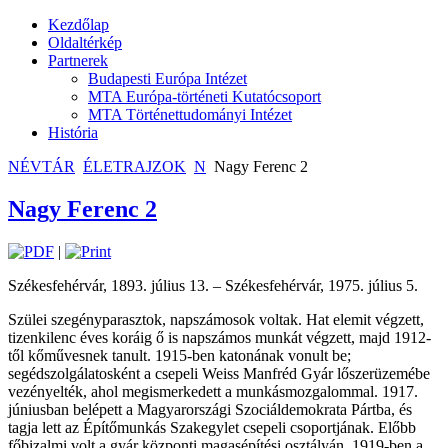
Kezdőlap
Oldaltérkép
Partnerek
Budapesti Európa Intézet
MTA Európa-történeti Kutatócsoport
MTA Történettudományi Intézet
História
NÉVTÁR
ÉLETRAJZOK
N
Nagy Ferenc 2
Nagy Ferenc 2
|
Székesfehérvár, 1893. július 13. – Székesfehérvár, 1975. július 5.
Szülei szegényparasztok, napszámosok voltak. Hat elemit végzett,
tizenkilenc éves koráig ő is napszámos munkát végzett, majd 1912-
től kőművesnek tanult. 1915-ben katonának vonult be;
segédszolgálatosként a csepeli Weiss Manfréd Gyár lőszerüzemébe
vezényelték, ahol megismerkedett a munkásmozgalommal. 1917.
júniusban belépett a Magyarországi Szociáldemokrata Pártba, és
tagja lett az Építőmunkás Szakegylet csepeli csoportjának. Előbb
főbizalmi volt a gyár központi magasépítési osztályán, 1919-ben a