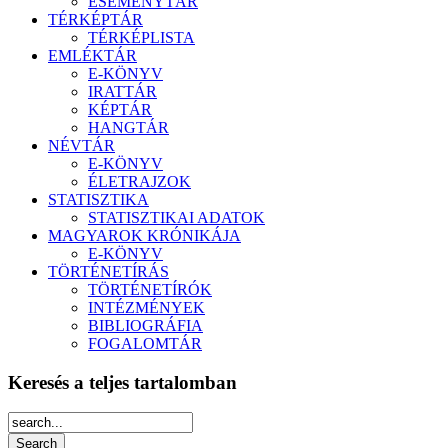
ESEMÉNYTÁR
TÉRKÉPTÁR
TÉRKÉPLISTA
EMLÉKTÁR
E-KÖNYV
IRATTÁR
KÉPTÁR
HANGTÁR
NÉVTÁR
E-KÖNYV
ÉLETRAJZOK
STATISZTIKA
STATISZTIKAI ADATOK
MAGYAROK KRÓNIKÁJA
E-KÖNYV
TÖRTÉNETÍRÁS
TÖRTÉNETÍRÓK
INTÉZMÉNYEK
BIBLIOGRÁFIA
FOGALOMTÁR
Keresés a teljes tartalomban