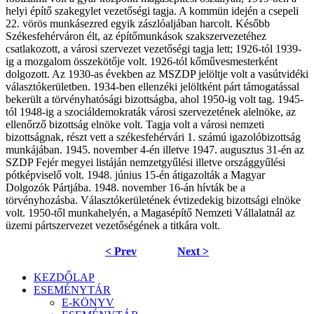
helyi építő szakegylet vezetőségi tagja. A kommün idején a csepeli
22. vörös munkásezred egyik zászlóaljában harcolt. Később
Székesfehérváron élt, az építőmunkások szakszervezetéhez
csatlakozott, a városi szervezet vezetőségi tagja lett; 1926-tól 1939-
ig a mozgalom összekötője volt. 1926-tól kőművesmesterként
dolgozott. Az 1930-as években az MSZDP jelöltje volt a vasútvidéki
választókerületben. 1934-ben ellenzéki jelöltként párt támogatással
bekerült a törvényhatósági bizottságba, ahol 1950-ig volt tag. 1945-
tól 1948-ig a szociáldemokraták városi szervezetének alelnöke, az
ellenőrző bizottság elnöke volt. Tagja volt a városi nemzeti
bizottságnak, részt vett a székesfehérvári 1. számú igazolóbizottság
munkájában. 1945. november 4-én illetve 1947. augusztus 31-én az
SZDP Fejér megyei listáján nemzetgyűlési illetve országgyűlési
pótképviselő volt. 1948. június 15-én átigazolták a Magyar
Dolgozók Pártjába. 1948. november 16-án hívták be a
törvényhozásba. Választókerületének évtizedekig bizottsági elnöke
volt. 1950-től munkahelyén, a Magasépítő Nemzeti Vállalatnál az
üzemi pártszervezet vezetőségének a titkára volt.
< Prev
Next >
KEZDŐLAP
ESEMÉNYTÁR
E-KÖNYV