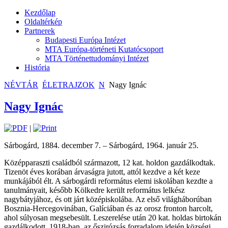
Kezdőlap
Oldaltérkép
Partnerek
Budapesti Európa Intézet
MTA Európa-történeti Kutatócsoport
MTA Történettudományi Intézet
História
NÉVTÁR
ÉLETRAJZOK
N
Nagy Ignác
Nagy Ignác
|
Sárbogárd, 1884. december 7. – Sárbogárd, 1964. január 25.
Középparaszti családból származott, 12 kat. holdon gazdálkodtak.
Tizenöt éves korában árvaságra jutott, attól kezdve a két keze
munkájából élt. A sárbogárdi református elemi iskolában kezdte a
tanulmányait, később Kölkedre került református lelkész
nagybátyjához, és ott járt középiskolába. Az első világháborúban
Bosznia-Hercegovinában, Galíciában és az orosz fronton harcolt,
ahol súlyosan megsebesült. Leszerelése után 20 kat. holdas birtokán
gazdálkodott. 1918-ban, az őszirózsás forradalom idején községi