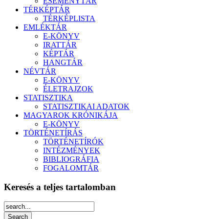
ESEMÉNYTÁR
TÉRKÉPTÁR
TÉRKÉPLISTA
EMLÉKTÁR
E-KÖNYV
IRATTÁR
KÉPTÁR
HANGTÁR
NÉVTÁR
E-KÖNYV
ÉLETRAJZOK
STATISZTIKA
STATISZTIKAI ADATOK
MAGYAROK KRÓNIKÁJA
E-KÖNYV
TÖRTÉNETÍRÁS
TÖRTÉNETÍRÓK
INTÉZMÉNYEK
BIBLIOGRÁFIA
FOGALOMTÁR
Keresés a teljes tartalomban