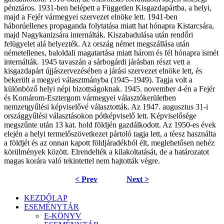
pénztáros. 1931-ben belépett a Független Kisgazdapártba, a helyi,
majd a Fejér vármegyei szervezet elnöke lett. 1941-ben
háborúellenes propaganda folytatása miatt hat hónapra Kistarcsára,
majd Nagykanizsára internálták. Kiszabadulása után rendőri
felügyelet alá helyezték. Az ország német megszállása után
németellenes, baloldali magatartása miatt három és fél hónapra ismét
internálták. 1945 tavaszán a sárbogárdi járásban részt vett a
kisgazdapárt újjászervezésében a járási szervezet elnöke lett, és
bekerült a megyei választmányba (1945–1949). Tagja volt a
különböző helyi népi bizottságoknak. 1945. november 4-én a Fejér
és Komárom-Esztergom vármegyei választókerületben
nemzetgyűlési képviselővé választották. Az 1947. augusztus 31-i
országgyűlési választásokon pótképviselő lett. Képviselősége
megszűnte után 13 kat. hold földjén gazdálkodott. Az 1950-es évek
elején a helyi termelőszövetkezet pártoló tagja lett, a téesz használta
a földjét és az onnan kapott földjáradékból élt, meglehetősen nehéz
körülmények között. Elrendelték a kilakoltatását, de a határozatot
magas korára való tekintettel nem hajtották végre.
< Prev
Next >
KEZDŐLAP
ESEMÉNYTÁR
E-KÖNYV