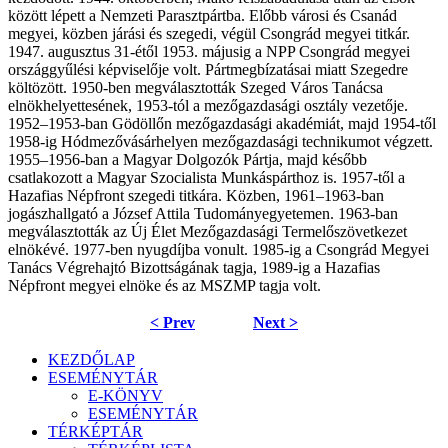
között lé­pett a Nemzeti Parasztpártba. Előbb városi és Csanád
megyei, közben járási és szegedi,
végül Csongrád megyei titkár.
1947. augusztus 31-étől 1953. májusig a NPP Csongrád megyei
országgyűlési képviselője volt. Pártmegbízatásai miatt Szegedre
költözött. 1950-ben megválasztották Szeged Város Tanácsa
elnökhelyettesének, 1953-tól a mezőgazdasági osztály vezetője.
1952–1953-ban Gödöllőn mezőgazdasági akadé­miát, majd 1954-től
1958-ig Hódmezővásárhelyen mezőgazdasági technikumot végzett.
1955–1956-ban a Magyar Dolgozók Pártja, majd később
csatlakozott a Magyar Szocialista Munkáspárthoz is. 1957-től a
Hazafias Népfront szegedi titkára. Közben, 1961–1963-ban
jogászhallgató a József Attila Tudományegyetemen. 1963-ban
megválasztották az Új Élet Mezőgazdasági Termelőszövetkezet
elnökévé. 1977-ben nyugdíjba vonult. 1985-ig a Csongrád Megyei
Tanács Végrehajtó Bizottságának tagja, 1989-ig a Hazafias
Népfront megyei elnöke és az MSZMP tagja volt.
< Prev
Next >
KEZDŐLAP
ESEMÉNYTÁR
E-KÖNYV
ESEMÉNYTÁR
TÉRKÉPTÁR