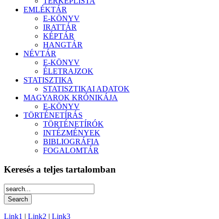
TÉRKÉPLISTA
EMLÉKTÁR
E-KÖNYV
IRATTÁR
KÉPTÁR
HANGTÁR
NÉVTÁR
E-KÖNYV
ÉLETRAJZOK
STATISZTIKA
STATISZTIKAI ADATOK
MAGYAROK KRÓNIKÁJA
E-KÖNYV
TÖRTÉNETÍRÁS
TÖRTÉNETÍRÓK
INTÉZMÉNYEK
BIBLIOGRÁFIA
FOGALOMTÁR
Keresés a teljes tartalomban
Link1
|
Link2
|
Link3