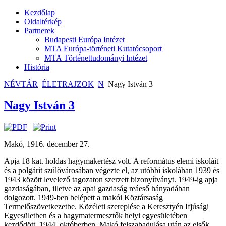
Kezdőlap
Oldaltérkép
Partnerek
Budapesti Európa Intézet
MTA Európa-történeti Kutatócsoport
MTA Történettudományi Intézet
História
NÉVTÁR
ÉLETRAJZOK
N
Nagy István 3
Nagy István 3
|
Makó, 1916. december 27.
Apja 18 kat. holdas hagymakertész volt. A református elemi iskoláit
és a polgárit szülővárosában végezte el, az utóbbi iskolában 1939 és
1943 között levelező tagozaton szerzett bizonyítványt. 1949-ig apja
gazdaságában, illetve az apai gazdaság reáeső hányadában
dolgozott. 1949-ben belépett a makói Köztársaság
Termelőszövetkezetbe. Közéleti szereplése a Keresztyén Ifjúsági
Egyesületben és a hagy­matermesztők helyi egyesületében
kezdődött. 1944. októberben, Makó felszabadulása után az elsők