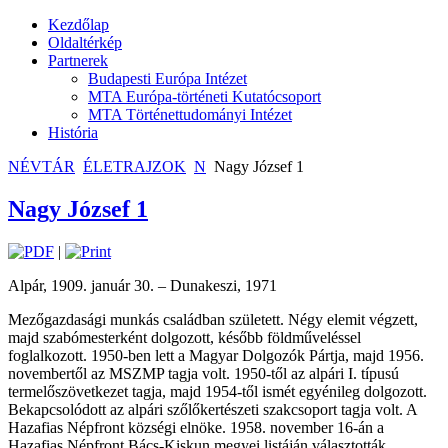
Kezdőlap
Oldaltérkép
Partnerek
Budapesti Európa Intézet
MTA Európa-történeti Kutatócsoport
MTA Történettudományi Intézet
História
NÉVTÁR
ÉLETRAJZOK
N
Nagy József 1
Nagy József 1
|
Alpár, 1909. január 30. – Dunakeszi, 1971
Mezőgazdasági munkás családban született. Négy elemit végzett,
majd szabómesterként dolgozott, később földműveléssel
foglalkozott. 1950-ben lett a Magyar Dolgozók Pártja, majd 1956.
novembertől az MSZMP tagja volt. 1950-től az alpári I. típusú
termelőszövetkezet tagja, majd 1954-től ismét egyénileg dolgozott.
Bekapcsolódott az alpári szőlőkertészeti szakcsoport tagja volt. A
Hazafias Népfront községi elnöke. 1958. november 16-án a
Hazafias Népfront Bács-Kiskun megyei listáján választották