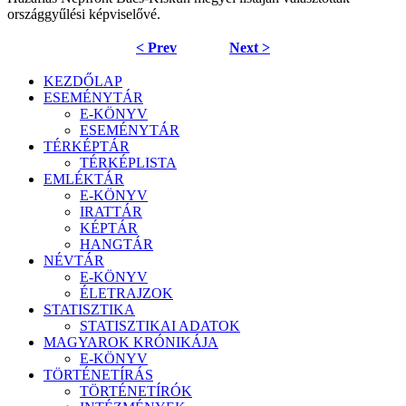
országgyűlési képviselővé.
< Prev
Next >
KEZDŐLAP
ESEMÉNYTÁR
E-KÖNYV
ESEMÉNYTÁR
TÉRKÉPTÁR
TÉRKÉPLISTA
EMLÉKTÁR
E-KÖNYV
IRATTÁR
KÉPTÁR
HANGTÁR
NÉVTÁR
E-KÖNYV
ÉLETRAJZOK
STATISZTIKA
STATISZTIKAI ADATOK
MAGYAROK KRÓNIKÁJA
E-KÖNYV
TÖRTÉNETÍRÁS
TÖRTÉNETÍRÓK