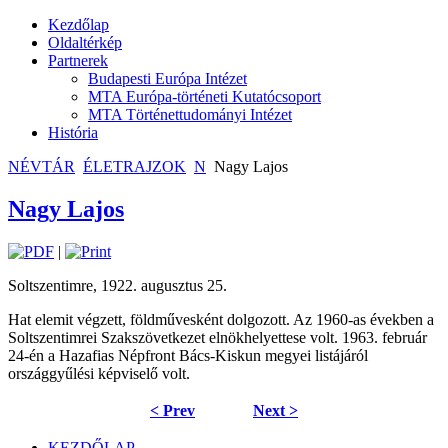
Kezdőlap
Oldaltérkép
Partnerek
Budapesti Európa Intézet
MTA Európa-történeti Kutatócsoport
MTA Történettudományi Intézet
História
NÉVTÁR
ÉLETRAJZOK
N
Nagy Lajos
Nagy Lajos
|
Soltszentimre, 1922. augusztus 25.
Hat elemit végzett, földművesként dolgozott. Az 1960-as években a
Soltszentimrei Szakszövetkezet elnökhelyettese volt. 1963. február
24-én a Hazafias Népfront Bács-Kiskun megyei listájáról
országgyűlési képviselő volt.
< Prev
Next >
KEZDŐLAP