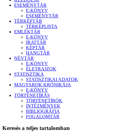
ESEMÉNYTÁR
E-KÖNYV
ESEMÉNYTÁR
TÉRKÉPTÁR
TÉRKÉPLISTA
EMLÉKTÁR
E-KÖNYV
IRATTÁR
KÉPTÁR
HANGTÁR
NÉVTÁR
E-KÖNYV
ÉLETRAJZOK
STATISZTIKA
STATISZTIKAI ADATOK
MAGYAROK KRÓNIKÁJA
E-KÖNYV
TÖRTÉNETÍRÁS
TÖRTÉNETÍRÓK
INTÉZMÉNYEK
BIBLIOGRÁFIA
FOGALOMTÁR
Keresés a teljes tartalomban