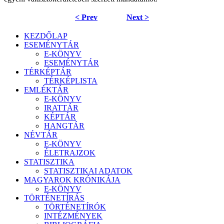
< Prev
Next >
KEZDŐLAP
ESEMÉNYTÁR
E-KÖNYV
ESEMÉNYTÁR
TÉRKÉPTÁR
TÉRKÉPLISTA
EMLÉKTÁR
E-KÖNYV
IRATTÁR
KÉPTÁR
HANGTÁR
NÉVTÁR
E-KÖNYV
ÉLETRAJZOK
STATISZTIKA
STATISZTIKAI ADATOK
MAGYAROK KRÓNIKÁJA
E-KÖNYV
TÖRTÉNETÍRÁS
TÖRTÉNETÍRÓK
INTÉZMÉNYEK