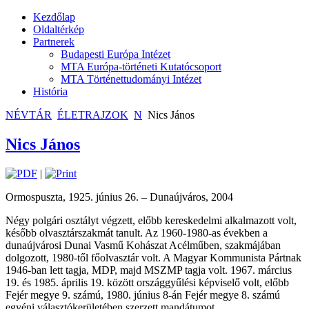
Kezdőlap
Oldaltérkép
Partnerek
Budapesti Európa Intézet
MTA Európa-történeti Kutatócsoport
MTA Történettudományi Intézet
História
NÉVTÁR
ÉLETRAJZOK
N
Nics János
Nics János
|
Ormospuszta, 1925. június 26. – Dunaújváros, 2004
Négy polgári osztályt végzett, előbb kereskedelmi alkalmazott volt,
később olvasztárszakmát tanult. Az 1960-1980-as években a
dunaújvárosi Dunai Vasmű Kohászat Acélműben, szakmájában
dolgozott, 1980-től főolvasztár volt. A Magyar Kommunista Pártnak
1946-ban lett tagja, MDP, majd MSZMP tagja volt. 1967. március
19. és 1985. április 19. között országgyűlési képviselő volt, előbb
Fejér megye 9. számú, 1980. június 8-án Fejér megye 8. számú
egyéni választókerületében szerzett mandátumot.