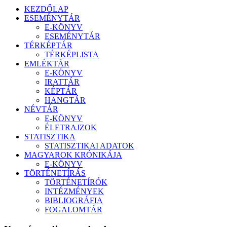
KEZDŐLAP
ESEMÉNYTÁR
E-KÖNYV
ESEMÉNYTÁR
TÉRKÉPTÁR
TÉRKÉPLISTA
EMLÉKTÁR
E-KÖNYV
IRATTÁR
KÉPTÁR
HANGTÁR
NÉVTÁR
E-KÖNYV
ÉLETRAJZOK
STATISZTIKA
STATISZTIKAI ADATOK
MAGYAROK KRÓNIKÁJA
E-KÖNYV
TÖRTÉNETÍRÁS
TÖRTÉNETÍRÓK
INTÉZMÉNYEK
BIBLIOGRÁFIA
FOGALOMTÁR