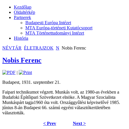
Kezdőlap
Oldaltérkép
Partnerek
Budapesti Európa Intézet
MTA Európa-történeti Kutatócsoport
MTA Történettudományi Intézet
História
NÉVTÁR
ÉLETRAJZOK
N
Nobis Ferenc
Nobis Ferenc
|
Budapest, 1931. szeptember 21.
Faipari technikumot végzett. Munkás volt, az 1980-as években a
Budafoki Építőipari Szövetkezet elnöke. A Magyar Szocialista
Munkáspárt tagja1960 óta volt. Országgyűlési képviselővé 1985.
június 8-án Budapest 66. számú egyéni választókerületében
választották.
< Prev
Next >