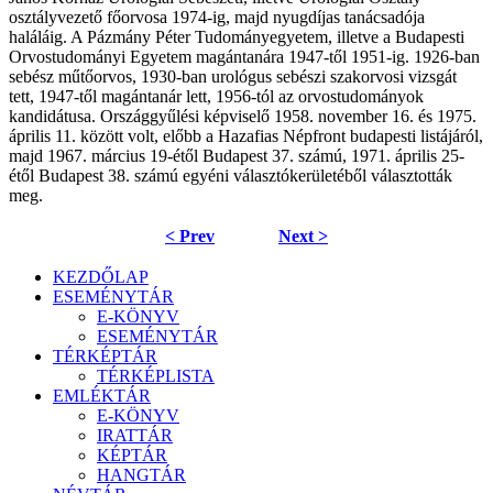
osztályvezető főorvosa 1974-ig, majd nyugdíjas tanácsadója
haláláig. A Pázmány Péter Tudományegyetem, illetve a Budapesti
Orvostudományi Egyetem magántanára 1947-től 1951-ig. 1926-ban
sebész műtőorvos, 1930-ban urológus sebészi szakorvosi vizsgát
tett, 1947-től magántanár lett, 1956-tól az orvostudományok
kandidátusa. Országgyűlési képviselő 1958. november 16. és 1975.
április 11. között volt, előbb a Hazafias Népfront budapesti listájáról,
majd 1967. március 19-étől Budapest 37. számú, 1971. április 25-
étől Budapest 38. számú egyéni választókerületéből választották
meg.
< Prev
Next >
KEZDŐLAP
ESEMÉNYTÁR
E-KÖNYV
ESEMÉNYTÁR
TÉRKÉPTÁR
TÉRKÉPLISTA
EMLÉKTÁR
E-KÖNYV
IRATTÁR
KÉPTÁR
HANGTÁR