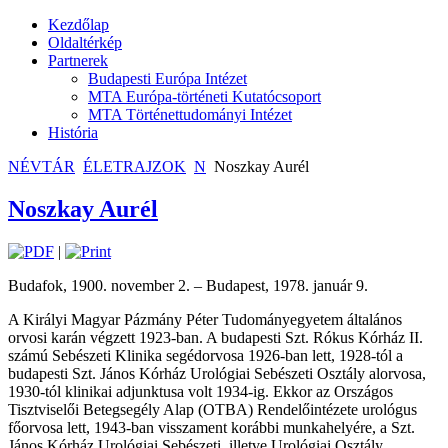
Kezdőlap
Oldaltérkép
Partnerek
Budapesti Európa Intézet
MTA Európa-történeti Kutatócsoport
MTA Történettudományi Intézet
História
NÉVTÁR
ÉLETRAJZOK
N
Noszkay Aurél
Noszkay Aurél
|
Budafok, 1900. november 2. – Budapest, 1978. január 9.
A Királyi Magyar Pázmány Péter Tudományegyetem általános
orvosi karán végzett 1923-ban. A budapesti Szt. Rókus Kórház II.
számú Sebészeti Klinika segédorvosa 1926-ban lett, 1928-tól a
budapesti Szt. János Kórház Urológiai Sebészeti Osztály alorvosa,
1930-tól klinikai adjunktusa volt 1934-ig. Ekkor az Országos
Tisztviselői Betegsegély Alap (OTBA) Rendelőintézete urológus
főorvosa lett, 1943-ban visszament korábbi munkahelyére, a Szt.
János Kórház Urológiai Sebészeti, illetve Urológiai Osztály