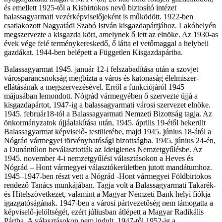
és emellett 1925-től a Kisbirtokos nevű biztosító intézet
balassagyarmati vezérképviselőjeként is működött. 1922-ben
csatlakozott Nagyatádi Szabó István kisgazdapártjához. Lakóhelyén
megszervezte a kisgazda kört, amelynek ő lett az elnöke. Az 1930-as
évek vége felé terménykereskedő, ő látta el vetőmaggal a helybeli
gazdákat. 1944-ben belépett a Független Kisgazdapártba.
Balassagyarmat 1945. január 12-i felszabadítása után a szovjet
városparancsnokság megbízta a város és katonaság élelmiszer-
ellátásának a megszervezésével. Erről a funkciójáról 1945
májusában lemondott. Nógrád vármegyében ő szervezte újjá a
kisgazdapártot, 1947-ig a balassagyarmati városi szervezet elnöke.
1945. február18-tól a Balassagyarmati Nemzeti Bizottság tagja. Az
önkormányzatok újjáalakítása után, 1945. április 19-étől bekerült
Balassagyarmat képviselő- testületébe, majd 1945. június 18-ától a
Nógrád vármegyei törvényhatósági bizottságba. 1945. június 24-én,
a Dunántúlon beválasztották az Ideiglenes Nemzetgyűlésbe. Az
1945. november 4-i nemzetgyűlési választásokon a Heves és
Nógrád – Hont vármegyei választókerületben jutott mandátumhoz.
1945–1947-ben részt vett a Nógrád -Hont vármegyei Földbirtokos
rendező Tanács munkájában. Tagja volt a Balassagyarmati Takarék-
és Hitelszövetkezet, valamint a Magyar Nemzeti Bank helyi fiókja
igazgatóságának. 1947-ben a városi pártvezetőség nem támogatta a
képviselő-jelöltségét, ezért júliusban átlépett a Magyar Radikális
Pártba. A választásokon nem indult. 1947-től 1952-ig a