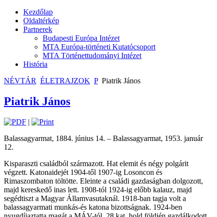
Kezdőlap
Oldaltérkép
Partnerek
Budapesti Európa Intézet
MTA Európa-történeti Kutatócsoport
MTA Történettudományi Intézet
História
NÉVTÁR
ÉLETRAJZOK
P
Piatrik János
Piatrik János
|
Balassagyarmat, 1884. június 14. – Balassagyarmat, 1953. január
12.
Kisparaszti családból származott. Hat elemit és négy polgárit
végzett. Katonaidejét 1904-től 1907-ig Losoncon és
Rimaszombaton töltötte. Eleinte a családi gazdaságban dolgozott,
majd kereskedő inas lett. 1908-tól 1924-ig előbb kalauz, majd
segédtiszt a Magyar Államvasutaknál. 1918-ban tagja volt a
balassagyarmati munkás-és katona bizottságnak. 1924-ben
nyugdíjaztatta magát a MÁV-tól, 28 kat. hold földjén gazdálkodott,