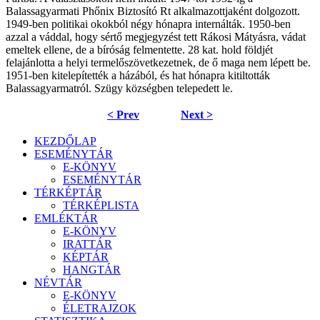
Balassagyarmati Phőnix Biztosító Rt alkalmazottjaként dolgozott.
1949-ben politikai okokból négy hónapra internálták. 1950-ben
azzal a váddal, hogy sértő megjegyzést tett Rákosi Mátyásra, vádat
emeltek ellene, de a bíróság felmentette. 28 kat. hold földjét
felajánlotta a helyi termelőszövetkezetnek, de ő maga nem lépett be.
1951-ben kitelepítették a házából, és hat hónapra kitiltották
Balassagyarmatról. Szügy községben telepedett le.
< Prev
Next >
KEZDŐLAP
ESEMÉNYTÁR
E-KÖNYV
ESEMÉNYTÁR
TÉRKÉPTÁR
TÉRKÉPLISTA
EMLÉKTÁR
E-KÖNYV
IRATTÁR
KÉPTÁR
HANGTÁR
NÉVTÁR
E-KÖNYV
ÉLETRAJZOK