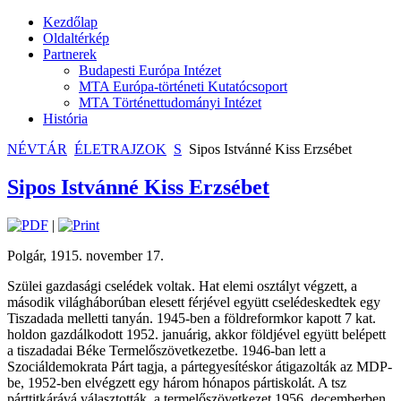
Kezdőlap
Oldaltérkép
Partnerek
Budapesti Európa Intézet
MTA Európa-történeti Kutatócsoport
MTA Történettudományi Intézet
História
NÉVTÁR
ÉLETRAJZOK
S
Sipos Istvánné Kiss Erzsébet
Sipos Istvánné Kiss Erzsébet
|
Polgár, 1915. november 17.
Szülei gazdasági cselédek voltak. Hat elemi osztályt végzett, a
második világháborúban elesett férjével együtt cselédeskedtek egy
Tiszadada melletti tanyán. 1945-ben a földreformkor kapott 7 kat.
holdon gazdálkodott 1952. januárig, akkor földjével együtt belépett
a tiszadadai Béke Termelőszövetkezetbe. 1946-ban lett a
Szociáldemokrata Párt tagja, a pártegyesítéskor átigazolták az MDP-
be, 1952-ben elvégzett egy három hónapos pártiskolát. A tsz
párttitkárává választották, a termelőszövetkezet 1956. decemberben