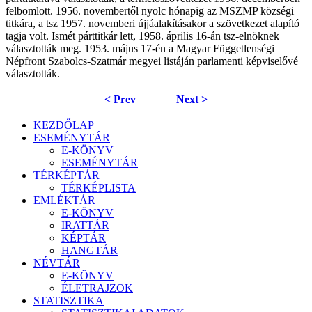
felbomlott. 1956. novembertől nyolc hónapig az MSZMP községi
titkára, a tsz 1957. novemberi újjáalakításakor a szövetkezet alapító
tagja volt. Ismét párttitkár lett, 1958. április 16-án tsz-elnöknek
választották meg. 1953. május 17-én a Magyar Függetlenségi
Népfront Szabolcs-Szatmár megyei listáján parlamenti képviselővé
választották.
< Prev
Next >
KEZDŐLAP
ESEMÉNYTÁR
E-KÖNYV
ESEMÉNYTÁR
TÉRKÉPTÁR
TÉRKÉPLISTA
EMLÉKTÁR
E-KÖNYV
IRATTÁR
KÉPTÁR
HANGTÁR
NÉVTÁR
E-KÖNYV
ÉLETRAJZOK
STATISZTIKA